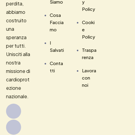
Siamo
y
perdita,
Policy
abbiamo
Cosa
costruito
Faccia
Cooki
una
mo
e
Policy
speranza
I
per tutti.
Salvati
Traspa
Unisciti alla
renza
nostra
Conta
tti
Lavora
missione di
con
cardioprot
noi
ezione
nazionale.