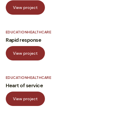
View project
EDUCATION
HEALTHCARE
Rapid response
View project
EDUCATION
HEALTHCARE
Heart of service
View project