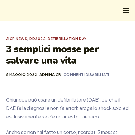
CHI
COSA FACCIAMO
AICR NEWS
,
DD2022
,
DEFIBRILLATION DAY
I SALVATI
3 semplici mosse per
salvare una vita
FORMAZIONE
PROGETTI
5 MAGGIO 2022
ADMINAICR
COMMENTI DISABILITATI
NEWS
Chiunque può usare un defibrillatore (DAE), perché il
DAE fa la diagnosi e non fa errori: eroga lo shock solo ed
esclusivamente se c’è un arresto cardiaco.
Anche se non hai fatto un corso, ricordati 3 mosse: