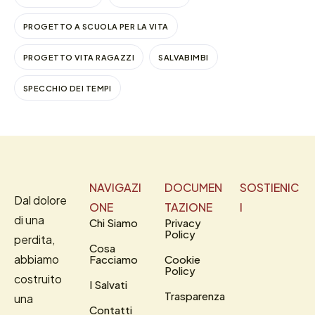
PROGETTO A SCUOLA PER LA VITA
PROGETTO VITA RAGAZZI
SALVABIMBI
SPECCHIO DEI TEMPI
NAVIGAZI
DOCUMEN
SOSTIENIC
Dal dolore
ONE
TAZIONE
I
di una
Chi Siamo
Privacy
Policy
perdita,
Cosa
abbiamo
Facciamo
Cookie
Policy
costruito
I Salvati
Trasparenza
una
Contatti