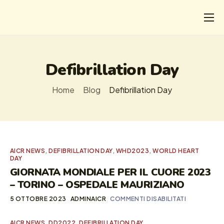
CHI
COSA FACCIAMO
Defibrillation Day
I SALVATI
Home
Blog
Defibrillation Day
FORMAZIONE
PROGETTI
NEWS
AICR NEWS
,
DEFIBRILLATION DAY
,
WHD2023
,
WORLD HEART
DAY
GIORNATA MONDIALE PER IL CUORE 2023
– TORINO – OSPEDALE MAURIZIANO
5 OTTOBRE 2023
ADMINAICR
COMMENTI DISABILITATI
AICR NEWS
,
DD2022
,
DEFIBRILLATION DAY