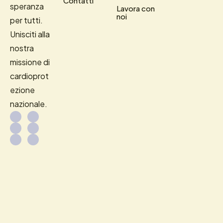
Contatti
speranza
Lavora con
noi
per tutti.
Unisciti alla
nostra
missione di
cardioprot
ezione
nazionale.