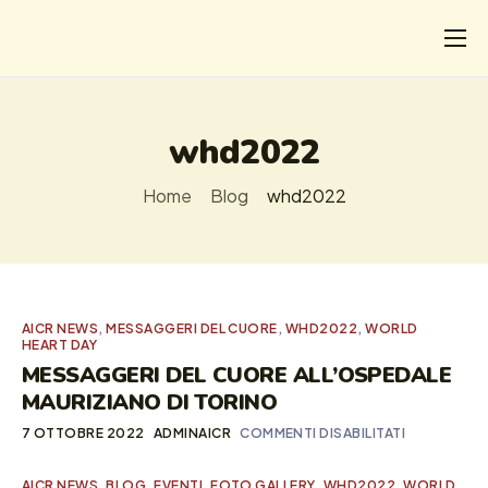
CHI
COSA FACCIAMO
whd2022
I SALVATI
Home
Blog
whd2022
FORMAZIONE
PROGETTI
NEWS
AICR NEWS
,
MESSAGGERI DEL CUORE
,
WHD2022
,
WORLD
HEART DAY
MESSAGGERI DEL CUORE ALL’OSPEDALE
MAURIZIANO DI TORINO
7 OTTOBRE 2022
ADMINAICR
COMMENTI DISABILITATI
AICR NEWS
,
BLOG
,
EVENTI
,
FOTO GALLERY
,
WHD2022
,
WORLD