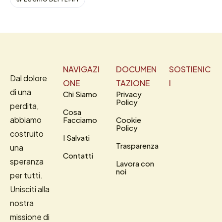
NAVIGAZI
DOCUMEN
SOSTIENIC
Dal dolore
ONE
TAZIONE
I
di una
Chi Siamo
Privacy
Policy
perdita,
Cosa
abbiamo
Facciamo
Cookie
Policy
costruito
I Salvati
Trasparenza
una
Contatti
speranza
Lavora con
noi
per tutti.
Unisciti alla
nostra
missione di