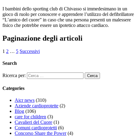
I bambini dello sporting club di Chivasso si immedesimano in un
gioco di ruolo per conoscere e apprendere l’utilizzo del defibrillatore
“L’amico del cuore” in caso che una persona presenti un malessere
fisico che potrebbe essere un ipotetico attacco cardiaco.
Paginazione degli articoli
1
2
…
5
Successivi
Search
Ricerca per:
Categories
Aicr news
(310)
Aziende cardioprotette
(2)
Blog
(106)
care for children
(3)
Cavalieri del Cuore
(1)
Comuni cardioprotetti
(6)
Concorso Share the Power
(4)