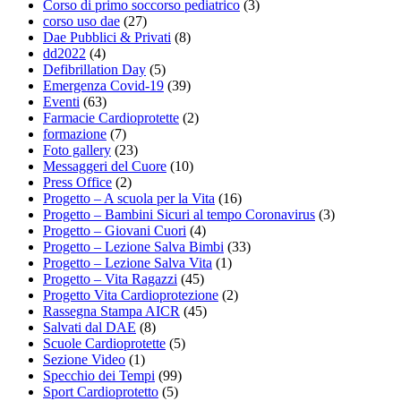
Corso di primo soccorso pediatrico
(3)
corso uso dae
(27)
Dae Pubblici & Privati
(8)
dd2022
(4)
Defibrillation Day
(5)
Emergenza Covid-19
(39)
Eventi
(63)
Farmacie Cardioprotette
(2)
formazione
(7)
Foto gallery
(23)
Messaggeri del Cuore
(10)
Press Office
(2)
Progetto – A scuola per la Vita
(16)
Progetto – Bambini Sicuri al tempo Coronavirus
(3)
Progetto – Giovani Cuori
(4)
Progetto – Lezione Salva Bimbi
(33)
Progetto – Lezione Salva Vita
(1)
Progetto – Vita Ragazzi
(45)
Progetto Vita Cardioprotezione
(2)
Rassegna Stampa AICR
(45)
Salvati dal DAE
(8)
Scuole Cardioprotette
(5)
Sezione Video
(1)
Specchio dei Tempi
(99)
Sport Cardioprotetto
(5)