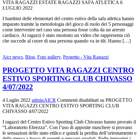
VITA RAGAZZI ESTATE RAGAZZI SAFA ATLETICA 6
LUGLIO 2022
I bambini delle elementari del centro estivo della safa atletica hanno
imparato tramite la metodologia del gioco di ruolo dei 5 personaggi
come intervenire nel caso una persona fosse colta da un arresto
cardiaco. Ai ragazzi è stato mostrato un video che rappresenta ciò
che succede al cuore di una persona quando va in tilt. Hanno […]
Aicr news
,
Blog
,
Foto gallery
,
Progetto - Vita Ragazzi
PROGETTO VITA RAGAZZI CENTRO
ESTIVO SPORTING CLUB CHIVASSO
4/07/2022
4 Luglio 2022
adminAICR
Commenti disabilitati
su PROGETTO
VITA RAGAZZI CENTRO ESTIVO SPORTING CLUB
CHIVASSO 4/07/2022
I ragazzi del Centro Estivo Sporting Club Chivasso hanno provato il
“Laboratorio Ebrezza”. Con l’uso di apposite maschere si provano
le sensazioni dello stato etilico e quindi la perdita dell’orientamento e
della messa a fuoco di oggetti e percorsi stradali. Nelle immagini i