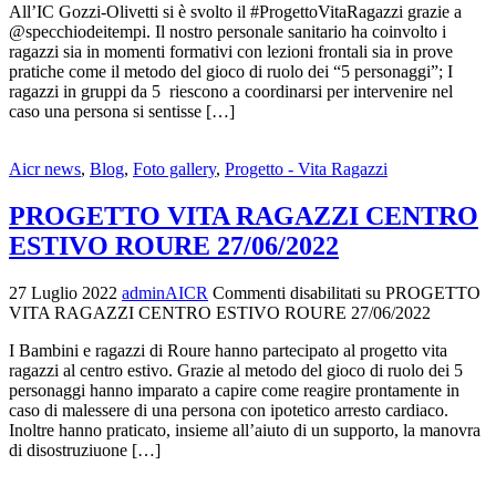
All’IC Gozzi-Olivetti si è svolto il #ProgettoVitaRagazzi grazie a
@specchiodeitempi. Il nostro personale sanitario ha coinvolto i
ragazzi sia in momenti formativi con lezioni frontali sia in prove
pratiche come il metodo del gioco di ruolo dei “5 personaggi”; I
ragazzi in gruppi da 5 riescono a coordinarsi per intervenire nel
caso una persona si sentisse […]
Aicr news
,
Blog
,
Foto gallery
,
Progetto - Vita Ragazzi
PROGETTO VITA RAGAZZI CENTRO
ESTIVO ROURE 27/06/2022
27 Luglio 2022
adminAICR
Commenti disabilitati
su PROGETTO
VITA RAGAZZI CENTRO ESTIVO ROURE 27/06/2022
I Bambini e ragazzi di Roure hanno partecipato al progetto vita
ragazzi al centro estivo. Grazie al metodo del gioco di ruolo dei 5
personaggi hanno imparato a capire come reagire prontamente in
caso di malessere di una persona con ipotetico arresto cardiaco.
Inoltre hanno praticato, insieme all’aiuto di un supporto, la manovra
di disostruziuone […]