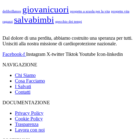
giovanicuori
defibrillatore
progetto a scuola per la vita
progetto vita
salvabimbi
ragazzi
specchio dei tempi
Dal dolore di una perdita, abbiamo costruito una speranza per tutti.
Unisciti alla nostra missione di cardioprotezione nazionale.
Facebook-f
Instagram
X-twitter
Tiktok
Youtube
Icon-linkedin
NAVIGAZIONE
Chi Siamo
Cosa Facciamo
I Salvati
Contatti
DOCUMENTAZIONE
Privacy Policy
Cookie Policy
Trasparenza
Lavora con noi