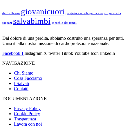
giovanicuori
defibrillatore
progetto a scuola per la vita
progetto vita
salvabimbi
ragazzi
specchio dei tempi
Dal dolore di una perdita, abbiamo costruito una speranza per tutti.
Unisciti alla nostra missione di cardioprotezione nazionale.
Facebook-f
Instagram
X-twitter
Tiktok
Youtube
Icon-linkedin
NAVIGAZIONE
Chi Siamo
Cosa Facciamo
I Salvati
Contatti
DOCUMENTAZIONE
Privacy Policy
Cookie Policy
Trasparenza
Lavora con noi