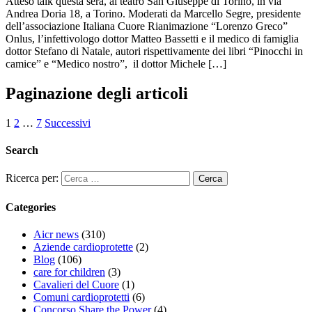
Atteso talk questa sera, al teatro San Giuseppe di Torino, in via
Andrea Doria 18, a Torino. Moderati da Marcello Segre, presidente
dell’associazione Italiana Cuore Rianimazione “Lorenzo Greco”
Onlus, l’infettivologo dottor Matteo Bassetti e il medico di famiglia
dottor Stefano di Natale, autori rispettivamente dei libri “Pinocchi in
camice” e “Medico nostro”, il dottor Michele […]
Paginazione degli articoli
1
2
…
7
Successivi
Search
Ricerca per:
Categories
Aicr news
(310)
Aziende cardioprotette
(2)
Blog
(106)
care for children
(3)
Cavalieri del Cuore
(1)
Comuni cardioprotetti
(6)
Concorso Share the Power
(4)