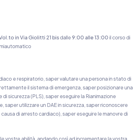
ol.to in Via Giolitti 21 bis
dalle
9:00 alle 13:0
0
il corso di
semiautomatico
rdiaco e respiratorio, saper valutare una persona in stato di
orrettamente il sistema di emergenza, saper posizionare una
e di sicurezza (PLS), saper eseguire la Rianimazione
saper utilizzare un DAE in sicurezza, saper riconoscere
e causa di arresto cardiaco), saper eseguire le manovre di
lle vostre abilità, andando così ad incrementare la vostra