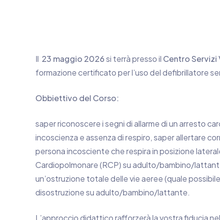
Il
23 maggio 2026
si terrà presso il
Centro Servizi V
formazione certificato per l’uso del defibrillatore 
Obbiettivo del Corso:
saper riconoscere i segni di allarme di un arresto ca
incoscienza e assenza di respiro, saper allertare c
persona incosciente che respira in posizione lateral
Cardiopolmonare (RCP) su adulto/bambino/lattante, 
un’ostruzione totale delle vie aeree (quale possibil
disostruzione su adulto/bambino/lattante.
L’approccio didattico rafforzerà la vostra fiducia ne