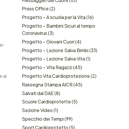
Messaggeri del Cuore
(10)
e
Press Office
(2)
Progetto – A scuola per la Vita
(16)
Progetto – Bambini Sicuri al tempo
Coronavirus
(3)
Progetto – Giovani Cuori
(4)
un
Progetto – Lezione Salva Bimbi
(33)
Progetto – Lezione Salva Vita
(1)
Progetto – Vita Ragazzi
(45)
e al
Progetto Vita Cardioprotezione
(2)
Rassegna Stampa AICR
(45)
Salvati dal DAE
(8)
Scuole Cardioprotette
(5)
Sezione Video
(1)
Specchio dei Tempi
(99)
Sport Cardioprotetto
(5)