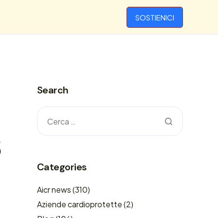
SOSTIENICI
Search
3
Categories
Aicr news
(310)
Aziende cardioprotette
(2)