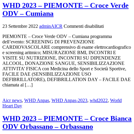
WHD 2023 – PIEMONTE – Croce Verde
ODV – Cumiana
23 Settembre 2022
adminAICR
Commenti disabilitati
PIEMONTE – Croce Verde ODV – Cumiana programma
dell’evento: SCREENING DI PREVENZIONE
CARDIOVASCOLARE comprensivo di esame elettrocardiografico
e screening aritmico; MISURAZIONE BMI, INCONTRI E
VISITE SU NUTRIZIONE, INCONTRI SU DIPENDENZE
ALCOOL, DONAZIONE SANGUE, SENSIBILIZZAZIONE
ATTIVITA’ FISICA con Medicina dello Sport e Società Sportive,
FACILE DAE (SENSIBILIZZAZIONE USO
DEFIBRILLATORE), DEFIBRILLATION DAY – FACILE DAE
chiamata al […]
Aicr news
,
WHD Anpas
,
WHD Anpas-2023
,
whd2022
,
World
Heart Day
WHD 2023 – PIEMONTE – Croce Bianca
ODV Orbassano – Orbassano