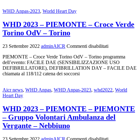
WHD Anpas-2023
,
World Heart Day
WHD 2023 – PIEMONTE – Croce Verde
Torino OdV – Torino
23 Settembre 2022
adminAICR
Commenti disabilitati
PIEMONTE – Croce Verde Torino OdV – Torino programma
dell’evento: FACILE DAE (SENSIBILIZZAZIONE USO
DEFIBRILLATORE), DEFIBRILLATION DAY – FACILE DAE
chiamata al 118/112 catena dei soccorsi
Aicr news
,
WHD Anpas
,
WHD Anpas-2023
,
whd2022
,
World
Heart Day
WHD 2023 – PIEMONTE – PIEMONTE
– Gruppo Volontari Ambulanza del
Vergante – Nebbiuno
23 Settembre 2022
adminAICR
Commenti disabilitati