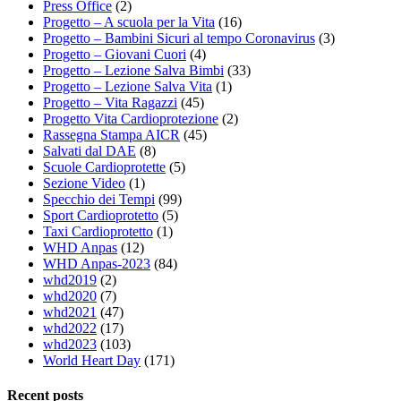
Press Office
(2)
Progetto – A scuola per la Vita
(16)
Progetto – Bambini Sicuri al tempo Coronavirus
(3)
Progetto – Giovani Cuori
(4)
Progetto – Lezione Salva Bimbi
(33)
Progetto – Lezione Salva Vita
(1)
Progetto – Vita Ragazzi
(45)
Progetto Vita Cardioprotezione
(2)
Rassegna Stampa AICR
(45)
Salvati dal DAE
(8)
Scuole Cardioprotette
(5)
Sezione Video
(1)
Specchio dei Tempi
(99)
Sport Cardioprotetto
(5)
Taxi Cardioprotetto
(1)
WHD Anpas
(12)
WHD Anpas-2023
(84)
whd2019
(2)
whd2020
(7)
whd2021
(47)
whd2022
(17)
whd2023
(103)
World Heart Day
(171)
Recent posts