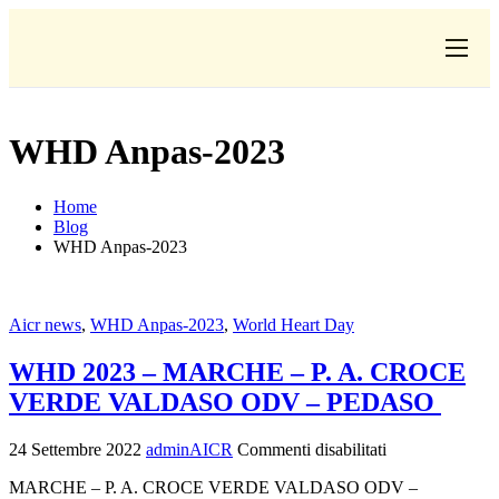
CHI
COSA FACCIAMO
WHD Anpas-2023
I SALVATI
Home
FORMAZIONE
Blog
WHD Anpas-2023
PROGETTI
NEWS
Aicr news
,
WHD Anpas-2023
,
World Heart Day
WHD 2023 – MARCHE – P. A. CROCE
VERDE VALDASO ODV – PEDASO
24 Settembre 2022
adminAICR
Commenti disabilitati
MARCHE – P. A. CROCE VERDE VALDASO ODV –