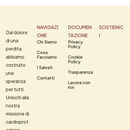
NAVIGAZI
DOCUMEN
SOSTIENIC
Dal dolore
ONE
TAZIONE
I
di una
Chi Siamo
Privacy
Policy
perdita,
Cosa
abbiamo
Facciamo
Cookie
Policy
costruito
I Salvati
Trasparenza
una
Contatti
speranza
Lavora con
noi
per tutti.
Unisciti alla
nostra
missione di
cardioprot
ezione