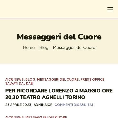
CHI
COSA FACCIAMO
Messaggeri del Cuore
I SALVATI
Home
Blog
Messaggeri del Cuore
FORMAZIONE
PROGETTI
NEWS
AICR NEWS
,
BLOG
,
MESSAGGERI DEL CUORE
,
PRESS OFFICE
,
SALVATI DAL DAE
PER RICORDARE LORENZO 4 MAGGIO ORE
20,30 TEATRO AGNELLI TORINO
23 APRILE 2023
ADMINAICR
COMMENTI DISABILITATI
AICR NEWS
,
MESSAGGERI DEL CUORE