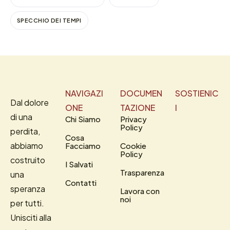
SPECCHIO DEI TEMPI
NAVIGAZI
DOCUMEN
SOSTIENIC
Dal dolore
ONE
TAZIONE
I
di una
Chi Siamo
Privacy
Policy
perdita,
Cosa
abbiamo
Facciamo
Cookie
Policy
costruito
I Salvati
Trasparenza
una
Contatti
speranza
Lavora con
noi
per tutti.
Unisciti alla