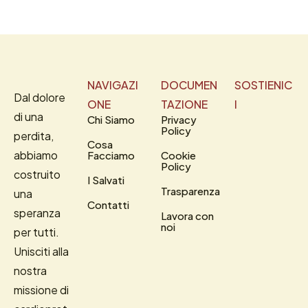
NAVIGAZI
DOCUMEN
SOSTIENIC
Dal dolore
ONE
TAZIONE
I
di una
Chi Siamo
Privacy
Policy
perdita,
Cosa
abbiamo
Facciamo
Cookie
Policy
costruito
I Salvati
Trasparenza
una
Contatti
speranza
Lavora con
noi
per tutti.
Unisciti alla
nostra
missione di