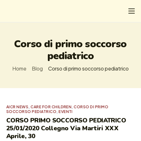
CHI
COSA FACCIAMO
Corso di primo soccorso
I SALVATI
pediatrico
FORMAZIONE
Home
Blog
Corso di primo soccorso pediatrico
PROGETTI
NEWS
AICR NEWS
,
CARE FOR CHILDREN
,
CORSO DI PRIMO
SOCCORSO PEDIATRICO
,
EVENTI
CORSO PRIMO SOCCORSO PEDIATRICO
25/01/2020 Collegno Via Martiri XXX
Aprile, 30