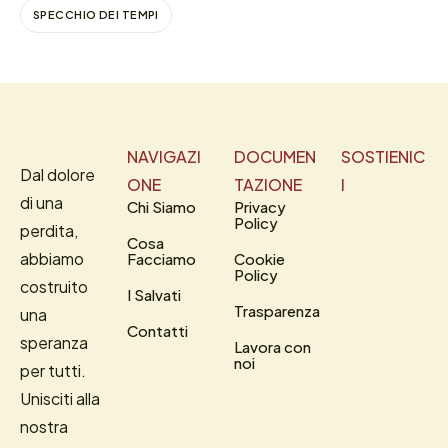
SPECCHIO DEI TEMPI
NAVIGAZI
DOCUMEN
SOSTIENIC
Dal dolore
ONE
TAZIONE
I
di una
Chi Siamo
Privacy
Policy
perdita,
Cosa
abbiamo
Facciamo
Cookie
Policy
costruito
I Salvati
Trasparenza
una
Contatti
speranza
Lavora con
noi
per tutti.
Unisciti alla
nostra