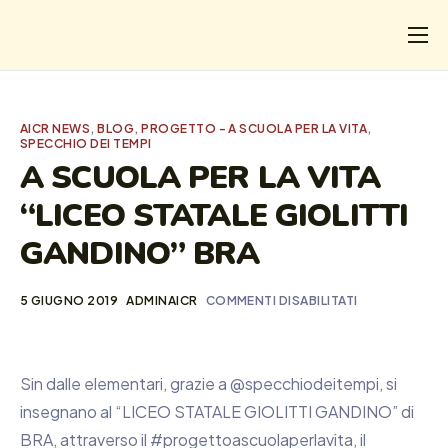
CHI
COSA FACCIAMO
AICR NEWS
,
BLOG
,
PROGETTO - A SCUOLA PER LA VITA
,
SPECCHIO DEI TEMPI
I SALVATI
A SCUOLA PER LA VITA
FORMAZIONE
“LICEO STATALE GIOLITTI
PROGETTI
GANDINO” BRA
NEWS
5 GIUGNO 2019
ADMINAICR
COMMENTI DISABILITATI
Sin dalle elementari, grazie a @specchiodeitempi, si
insegnano al “LICEO STATALE GIOLITTI GANDINO” di
BRA, attraverso il #progettoascuolaperlavita, il