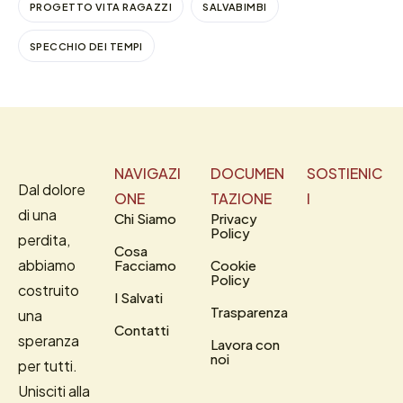
PROGETTO VITA RAGAZZI
SALVABIMBI
SPECCHIO DEI TEMPI
NAVIGAZI
DOCUMEN
SOSTIENIC
Dal dolore
ONE
TAZIONE
I
di una
Chi Siamo
Privacy
Policy
perdita,
Cosa
abbiamo
Facciamo
Cookie
Policy
costruito
I Salvati
Trasparenza
una
Contatti
speranza
Lavora con
noi
per tutti.
Unisciti alla