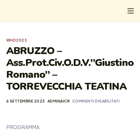
CHI
COSA FACCIAMO
WHD2023
I SALVATI
ABRUZZO –
Ass.Prot.Civ.O.D.V.”Giustino
FORMAZIONE
Romano” –
PROGETTI
TORREVECCHIA TEATINA
NEWS
6 SETTEMBRE 2023
ADMINAICR
COMMENTI DISABILITATI
PROGRAMMA: