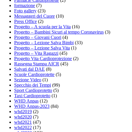
Farmacie Cardioprotette
(2)
formazione
(7)
Foto gallery
(23)
Messaggeri del Cuore
(10)
Press Office
(2)
Progetto – A scuola per la Vita
(16)
Progetto – Bambini Sicuri al tempo Coronavirus
(3)
Progetto – Giovani Cuori
(4)
Progetto – Lezione Salva Bimbi
(33)
Progetto – Lezione Salva Vita
(1)
Progetto – Vita Ragazzi
(45)
Progetto Vita Cardioprotezione
(2)
Rassegna Stampa AICR
(45)
Salvati dal DAE
(8)
Scuole Cardioprotette
(5)
Sezione Video
(1)
Specchio dei Tempi
(99)
Sport Cardioprotetto
(5)
Taxi Cardioprotetto
(1)
WHD Anpas
(12)
WHD Anpas-2023
(84)
whd2019
(2)
whd2020
(7)
whd2021
(47)
whd2022
(17)