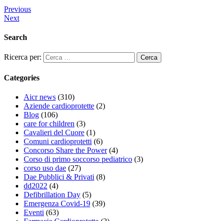
Previous
Next
Search
Ricerca per:
Categories
Aicr news
(310)
Aziende cardioprotette
(2)
Blog
(106)
care for children
(3)
Cavalieri del Cuore
(1)
Comuni cardioprotetti
(6)
Concorso Share the Power
(4)
Corso di primo soccorso pediatrico
(3)
corso uso dae
(27)
Dae Pubblici & Privati
(8)
dd2022
(4)
Defibrillation Day
(5)
Emergenza Covid-19
(39)
Eventi
(63)