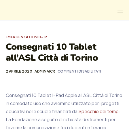
CHI
COSA FACCIAMO
EMERGENZA COVID-19
I SALVATI
Consegnati 10 Tablet
all’ASL Città di Torino
FORMAZIONE
PROGETTI
2 APRILE 2020
ADMINAICR
COMMENTI DISABILITATI
NEWS
Consegnati 10 Tablet I-Pad Apple all ASL Città di Torino
in comodato uso che avremmo utilizzato per i progetti
educativi nelle scuole finanziati da
Specchio dei tempi
.
La Fondazione a seguito di richiesta di strumenti per
favorire la comunicazione fra i degenti in terapia