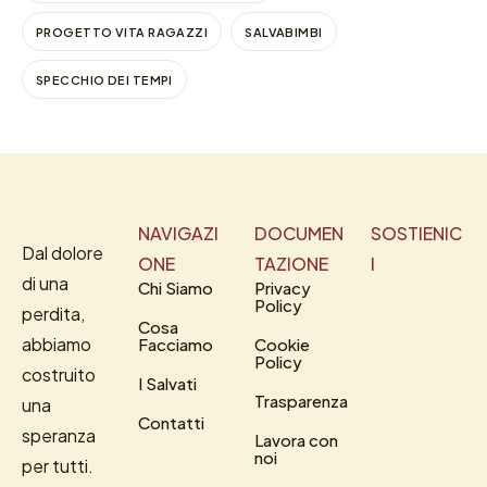
PROGETTO VITA RAGAZZI
SALVABIMBI
SPECCHIO DEI TEMPI
NAVIGAZI
DOCUMEN
SOSTIENIC
Dal dolore
ONE
TAZIONE
I
di una
Chi Siamo
Privacy
Policy
perdita,
Cosa
abbiamo
Facciamo
Cookie
Policy
costruito
I Salvati
Trasparenza
una
Contatti
speranza
Lavora con
noi
per tutti.