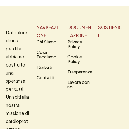
NAVIGAZI
DOCUMEN
SOSTIENIC
Dal dolore
ONE
TAZIONE
I
di una
Chi Siamo
Privacy
Policy
perdita,
Cosa
abbiamo
Facciamo
Cookie
Policy
costruito
I Salvati
Trasparenza
una
Contatti
speranza
Lavora con
noi
per tutti.
Unisciti alla
nostra
missione di
cardioprot