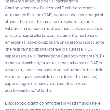
intervento adeguato per la Rianimazione
Cardiopolmonare e l’utilizzo del Defibrillatore semi-
Automatico Esterno (DAE), saper riconoscere i segni di
allarme di un arresto cardiaco e respiratorio, saper
valutare una persona in stato di incoscienza e assenza
di respiro, saper allertare correttamente il sistema di
emergenza, saper posizionare una persona incosciente
che respira in posizione laterale di sicurezza (PLS),
saper eseguire la Rianimazione Cardiopolmonare (RCP)
su adulto/bambino/lattante, saper utilizzare un DAE in
sicurezza, saper riconoscere un’ostruzione totale delle
vie aeree (quale possibile causa di arresto cardiaco),
saper eseguire le manovre di disostruzione su
adulto/bambino/lattante.
L’approccio didattico rafforzerà la vostra fiducia nelle
vostre abilità, andando così ad incrementare la vostra