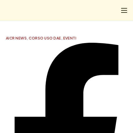
CHI
COSA FACCIAMO
AICR NEWS
,
CORSO USO DAE
,
EVENTI
I SALVATI
FORMAZIONE
PROGETTI
NEWS