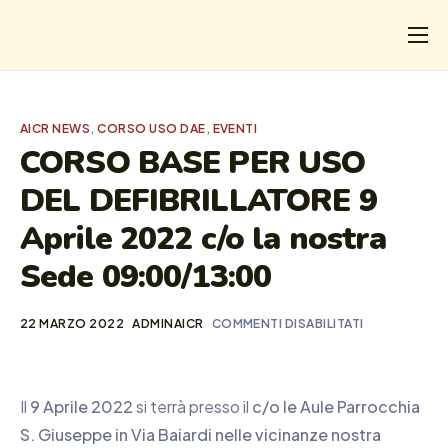
CHI
COSA FACCIAMO
AICR NEWS
,
CORSO USO DAE
,
EVENTI
I SALVATI
CORSO BASE PER USO
DEL DEFIBRILLATORE 9
FORMAZIONE
Aprile 2022 c/o la nostra
PROGETTI
Sede 09:00/13:00
NEWS
22 MARZO 2022
ADMINAICR
COMMENTI DISABILITATI
Il
9 Aprile 2022
si terrà presso il
c/o le Aule Parrocchia
S. Giuseppe in Via Baiardi nelle vicinanze nostra