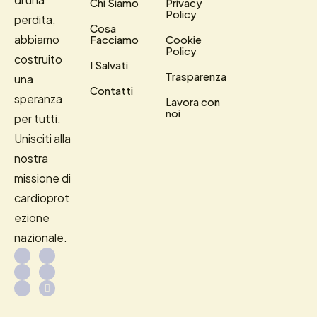
Chi Siamo
Privacy
Policy
perdita,
Cosa
abbiamo
Facciamo
Cookie
Policy
costruito
I Salvati
Trasparenza
una
Contatti
speranza
Lavora con
noi
per tutti.
Unisciti alla
nostra
missione di
cardioprot
ezione
nazionale.