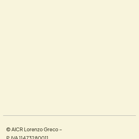
© AICR Lorenzo Greco –
P.IVA 11473280011