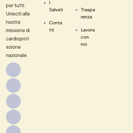
I
per tutti.
Salvati
Traspa
Unisciti alla
renza
nostra
Conta
tti
Lavora
missione di
con
cardioprot
noi
ezione
nazionale.