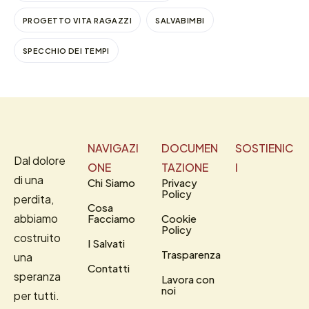
PROGETTO VITA RAGAZZI
SALVABIMBI
SPECCHIO DEI TEMPI
NAVIGAZI
DOCUMEN
SOSTIENIC
Dal dolore
ONE
TAZIONE
I
di una
Chi Siamo
Privacy
Policy
perdita,
Cosa
abbiamo
Facciamo
Cookie
Policy
costruito
I Salvati
Trasparenza
una
Contatti
speranza
Lavora con
noi
per tutti.