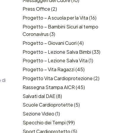
Messaggeri del Cuore
(10)
Press Office
(2)
Progetto – A scuola per la Vita
(16)
Progetto – Bambini Sicuri al tempo
Coronavirus
(3)
Progetto – Giovani Cuori
(4)
Progetto – Lezione Salva Bimbi
(33)
Progetto – Lezione Salva Vita
(1)
Progetto – Vita Ragazzi
(45)
Progetto Vita Cardioprotezione
(2)
 di
Rassegna Stampa AICR
(45)
Salvati dal DAE
(8)
Scuole Cardioprotette
(5)
Sezione Video
(1)
Specchio dei Tempi
(99)
Sport Cardioprotetto
(5)