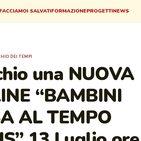
FACCIAMO
I SALVATI
FORMAZIONE
PROGETTI
NEWS
HIO DEI TEMPI
cchio una NUOVA
INE “BAMBINI
SA AL TEMPO
” 13 Luglio ore