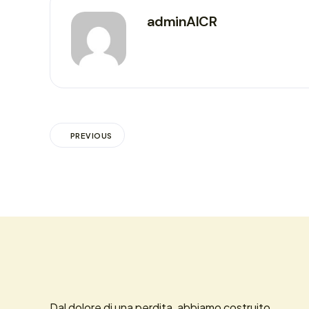
adminAICR
PREVIOUS
Dal dolore di una perdita, abbiamo costruito