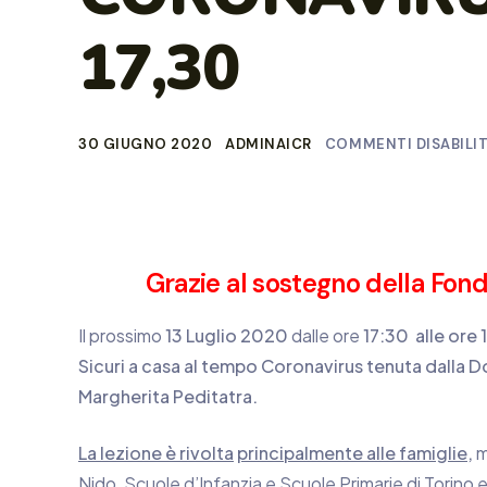
17,30
30 GIUGNO 2020
ADMINAICR
COMMENTI DISABILIT
Grazie al sostegno della Fo
Il prossimo
13 Luglio 2020
dalle ore
17:30 alle ore
Sicuri a casa al tempo Coronavirus tenuta dalla
Margherita Peditatra.
La lezione è rivolta
principalmente alle
famiglie
,
m
Nido, Scuole d’Infanzia e Scuole Primarie di Torino e