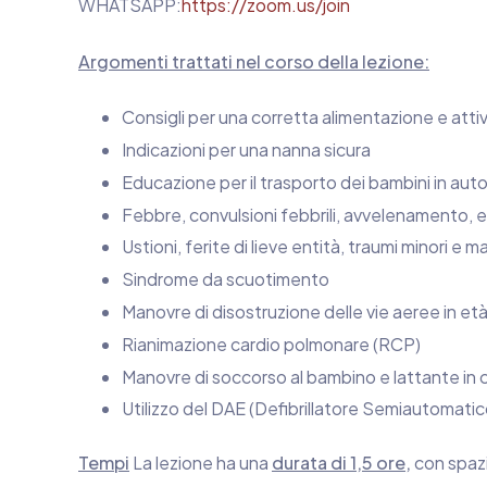
WHATSAPP:
https://zoom.us/join
Argomenti trattati nel corso della lezione:
Consigli per una corretta alimentazione e attivi
Indicazioni per una nanna sicura
Educazione per il trasporto dei bambini in auto,
Febbre, convulsioni febbrili, avvelenamento, e
Ustioni, ferite di lieve entità, traumi minori e m
Sindrome da scuotimento
Manovre di disostruzione delle vie aeree in et
Rianimazione cardio polmonare (RCP)
Manovre di soccorso al bambino e lattante in c
Utilizzo del DAE (Defibrillatore Semiautomati
Tempi
La lezione ha una
durata di 1,5 ore,
con spazi