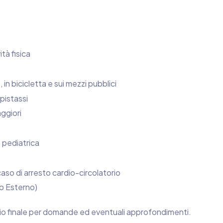
tà fisica
 in bicicletta e sui mezzi pubblici
pistassi
aggiori
à pediatrica
aso di arresto cardio-circolatorio
co Esterno)
o finale per domande ed eventuali approfondimenti.