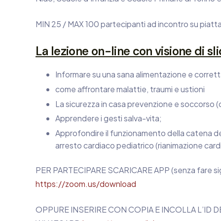
MIN 25 / MAX 100 partecipanti ad incontro su pia
La lezione on-line con visione di s
Informare su una sana alimentazione e corretta
come affrontare malattie, traumi e ustioni
La sicurezza in casa prevenzione e soccorso (
Apprendere i gesti salva-vita;
Approfondire il funzionamento della catena dei
arresto cardiaco pediatrico (rianimazione card
PER PARTECIPARE SCARICARE APP (senza fare sign
https://zoom.us/download
OPPURE INSERIRE CON COPIA E INCOLLA L’ID DE