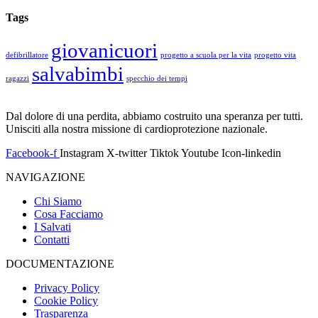
Tags
giovanicuori
defibrillatore
progetto a scuola per la vita
progetto vita
salvabimbi
ragazzi
specchio dei tempi
Dal dolore di una perdita, abbiamo costruito una speranza per tutti.
Unisciti alla nostra missione di cardioprotezione nazionale.
Facebook-f
Instagram
X-twitter
Tiktok
Youtube
Icon-linkedin
NAVIGAZIONE
Chi Siamo
Cosa Facciamo
I Salvati
Contatti
DOCUMENTAZIONE
Privacy Policy
Cookie Policy
Trasparenza