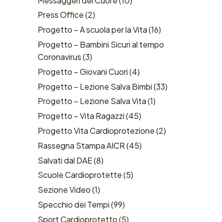
Messaggeri del Cuore
(10)
Press Office
(2)
Progetto – A scuola per la Vita
(16)
Progetto – Bambini Sicuri al tempo
Coronavirus
(3)
Progetto – Giovani Cuori
(4)
Progetto – Lezione Salva Bimbi
(33)
Progetto – Lezione Salva Vita
(1)
Progetto – Vita Ragazzi
(45)
Progetto Vita Cardioprotezione
(2)
Rassegna Stampa AICR
(45)
Salvati dal DAE
(8)
Scuole Cardioprotette
(5)
Sezione Video
(1)
Specchio dei Tempi
(99)
Sport Cardioprotetto
(5)