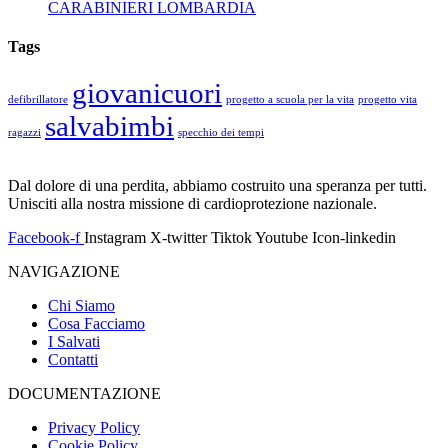
CARABINIERI LOMBARDIA
Tags
giovanicuori
defibrillatore
progetto a scuola per la vita
progetto vita
salvabimbi
ragazzi
specchio dei tempi
Dal dolore di una perdita, abbiamo costruito una speranza per tutti.
Unisciti alla nostra missione di cardioprotezione nazionale.
Facebook-f
Instagram
X-twitter
Tiktok
Youtube
Icon-linkedin
NAVIGAZIONE
Chi Siamo
Cosa Facciamo
I Salvati
Contatti
DOCUMENTAZIONE
Privacy Policy
Cookie Policy