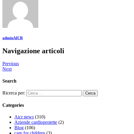
adminAICR
Navigazione articoli
Previous
Next
Search
Ricerca per:
Categories
Aicr news
(310)
Aziende cardioprotette
(2)
Blog
(106)
care for children
(3)