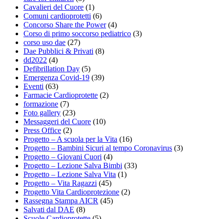
Cavalieri del Cuore
(1)
Comuni cardioprotetti
(6)
Concorso Share the Power
(4)
Corso di primo soccorso pediatrico
(3)
corso uso dae
(27)
Dae Pubblici & Privati
(8)
dd2022
(4)
Defibrillation Day
(5)
Emergenza Covid-19
(39)
Eventi
(63)
Farmacie Cardioprotette
(2)
formazione
(7)
Foto gallery
(23)
Messaggeri del Cuore
(10)
Press Office
(2)
Progetto – A scuola per la Vita
(16)
Progetto – Bambini Sicuri al tempo Coronavirus
(3)
Progetto – Giovani Cuori
(4)
Progetto – Lezione Salva Bimbi
(33)
Progetto – Lezione Salva Vita
(1)
Progetto – Vita Ragazzi
(45)
Progetto Vita Cardioprotezione
(2)
Rassegna Stampa AICR
(45)
Salvati dal DAE
(8)
Scuole Cardioprotette
(5)