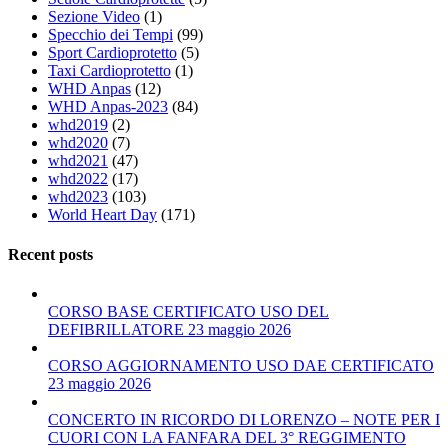
Sezione Video
(1)
Specchio dei Tempi
(99)
Sport Cardioprotetto
(5)
Taxi Cardioprotetto
(1)
WHD Anpas
(12)
WHD Anpas-2023
(84)
whd2019
(2)
whd2020
(7)
whd2021
(47)
whd2022
(17)
whd2023
(103)
World Heart Day
(171)
Recent posts
CORSO BASE CERTIFICATO USO DEL
DEFIBRILLATORE 23 maggio 2026
CORSO AGGIORNAMENTO USO DAE CERTIFICATO
23 maggio 2026
CONCERTO IN RICORDO DI LORENZO – NOTE PER I
CUORI CON LA FANFARA DEL 3° REGGIMENTO