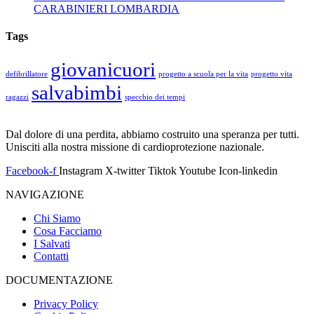
CARABINIERI LOMBARDIA
Tags
giovanicuori
defibrillatore
progetto a scuola per la vita
progetto vita
salvabimbi
ragazzi
specchio dei tempi
Dal dolore di una perdita, abbiamo costruito una speranza per tutti.
Unisciti alla nostra missione di cardioprotezione nazionale.
Facebook-f
Instagram
X-twitter
Tiktok
Youtube
Icon-linkedin
NAVIGAZIONE
Chi Siamo
Cosa Facciamo
I Salvati
Contatti
DOCUMENTAZIONE
Privacy Policy