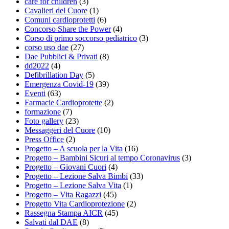
care for children
(3)
Cavalieri del Cuore
(1)
Comuni cardioprotetti
(6)
Concorso Share the Power
(4)
Corso di primo soccorso pediatrico
(3)
corso uso dae
(27)
Dae Pubblici & Privati
(8)
dd2022
(4)
Defibrillation Day
(5)
Emergenza Covid-19
(39)
Eventi
(63)
Farmacie Cardioprotette
(2)
formazione
(7)
Foto gallery
(23)
Messaggeri del Cuore
(10)
Press Office
(2)
Progetto – A scuola per la Vita
(16)
Progetto – Bambini Sicuri al tempo Coronavirus
(3)
Progetto – Giovani Cuori
(4)
Progetto – Lezione Salva Bimbi
(33)
Progetto – Lezione Salva Vita
(1)
Progetto – Vita Ragazzi
(45)
Progetto Vita Cardioprotezione
(2)
Rassegna Stampa AICR
(45)
Salvati dal DAE
(8)