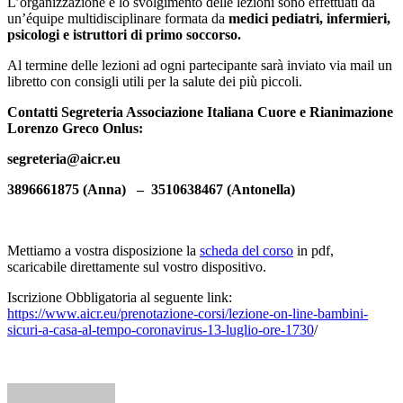
L’organizzazione e lo svolgimento delle lezioni sono effettuati da
un’équipe multidisciplinare formata da
medici pediatri, infermieri,
psicologi e istruttori di primo soccorso.
Al termine delle lezioni ad ogni partecipante sarà inviato via mail un
libretto con consigli utili per la salute dei più piccoli.
Contatti Segreteria Associazione Italiana Cuore e Rianimazione
Lorenzo Greco Onlus:
segreteria@aicr.eu
3896661875 (Anna) – 3510638467 (Antonella)
Mettiamo a vostra disposizione la
scheda del corso
in pdf,
scaricabile direttamente sul vostro dispositivo.
Iscrizione Obbligatoria al seguente link:
https://www.aicr.eu/prenotazione-corsi/lezione-on-line-bambini-
sicuri-a-casa-al-tempo-coronavirus-13-luglio-ore-1730
/