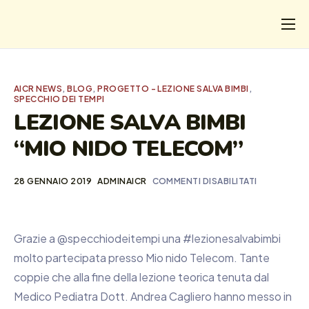
CHI
COSA FACCIAMO
AICR NEWS
,
BLOG
,
PROGETTO - LEZIONE SALVA BIMBI
,
SPECCHIO DEI TEMPI
I SALVATI
LEZIONE SALVA BIMBI
FORMAZIONE
“MIO NIDO TELECOM”
PROGETTI
28 GENNAIO 2019
ADMINAICR
COMMENTI DISABILITATI
NEWS
Grazie a @specchiodeitempi una #lezionesalvabimbi
molto partecipata presso Mio nido Telecom. Tante
coppie che alla fine della lezione teorica tenuta dal
Medico Pediatra Dott. Andrea Cagliero hanno messo in