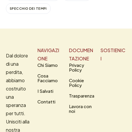
SPECCHIO DEI TEMPI
NAVIGAZI
DOCUMEN
SOSTIENIC
Dal dolore
ONE
TAZIONE
I
di una
Chi Siamo
Privacy
Policy
perdita,
Cosa
abbiamo
Facciamo
Cookie
Policy
costruito
I Salvati
Trasparenza
una
Contatti
speranza
Lavora con
noi
per tutti.
Unisciti alla
nostra