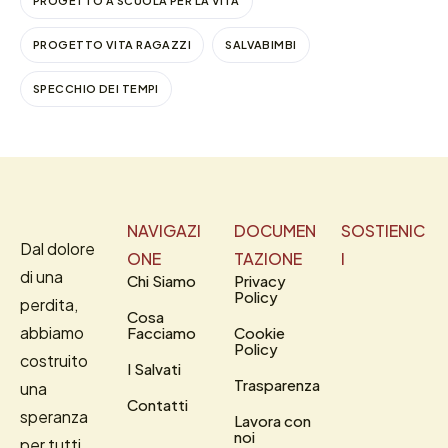
PROGETTO A SCUOLA PER LA VITA
PROGETTO VITA RAGAZZI
SALVABIMBI
SPECCHIO DEI TEMPI
NAVIGAZI
DOCUMEN
SOSTIENIC
Dal dolore
ONE
TAZIONE
I
di una
Chi Siamo
Privacy
Policy
perdita,
Cosa
abbiamo
Facciamo
Cookie
Policy
costruito
I Salvati
Trasparenza
una
Contatti
speranza
Lavora con
noi
per tutti.