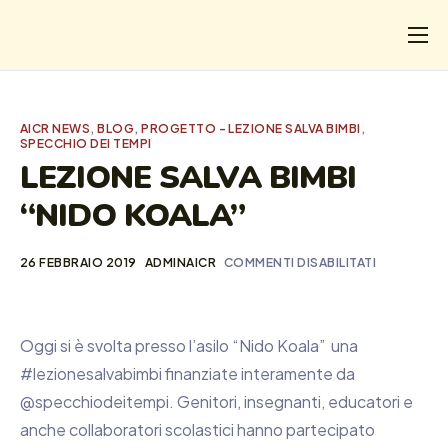
CHI
COSA FACCIAMO
AICR NEWS
,
BLOG
,
PROGETTO - LEZIONE SALVA BIMBI
,
SPECCHIO DEI TEMPI
I SALVATI
LEZIONE SALVA BIMBI
FORMAZIONE
“NIDO KOALA”
PROGETTI
26 FEBBRAIO 2019
ADMINAICR
COMMENTI DISABILITATI
NEWS
Oggi si è svolta presso l’asilo “Nido Koala” una
#lezionesalvabimbi finanziate interamente da
@specchiodeitempi. Genitori, insegnanti, educatori e
anche collaboratori scolastici hanno partecipato