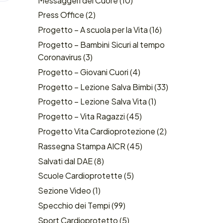
Messaggeri del Cuore
(10)
Press Office
(2)
Progetto – A scuola per la Vita
(16)
Progetto – Bambini Sicuri al tempo
Coronavirus
(3)
Progetto – Giovani Cuori
(4)
Progetto – Lezione Salva Bimbi
(33)
Progetto – Lezione Salva Vita
(1)
Progetto – Vita Ragazzi
(45)
Progetto Vita Cardioprotezione
(2)
Rassegna Stampa AICR
(45)
Salvati dal DAE
(8)
Scuole Cardioprotette
(5)
Sezione Video
(1)
Specchio dei Tempi
(99)
Sport Cardioprotetto
(5)