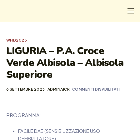
CHI
COSA FACCIAMO
WHD2023
I SALVATI
LIGURIA – P.A. Croce
Verde Albisola – Albisola
FORMAZIONE
Superiore
PROGETTI
NEWS
6 SETTEMBRE 2023
ADMINAICR
COMMENTI DISABILITATI
PROGRAMMA:
FACILE DAE (SENSIBILIZZAZIONE USO
DEFIBRILLATORE),