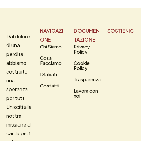
NAVIGAZI
DOCUMEN
SOSTIENIC
Dal dolore
ONE
TAZIONE
I
di una
Chi Siamo
Privacy
Policy
perdita,
Cosa
abbiamo
Facciamo
Cookie
Policy
costruito
I Salvati
Trasparenza
una
Contatti
speranza
Lavora con
noi
per tutti.
Unisciti alla
nostra
missione di
cardioprot