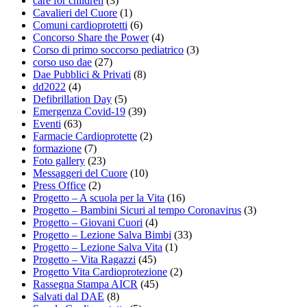
care for children
(3)
Cavalieri del Cuore
(1)
Comuni cardioprotetti
(6)
Concorso Share the Power
(4)
Corso di primo soccorso pediatrico
(3)
corso uso dae
(27)
Dae Pubblici & Privati
(8)
dd2022
(4)
Defibrillation Day
(5)
Emergenza Covid-19
(39)
Eventi
(63)
Farmacie Cardioprotette
(2)
formazione
(7)
Foto gallery
(23)
Messaggeri del Cuore
(10)
Press Office
(2)
Progetto – A scuola per la Vita
(16)
Progetto – Bambini Sicuri al tempo Coronavirus
(3)
Progetto – Giovani Cuori
(4)
Progetto – Lezione Salva Bimbi
(33)
Progetto – Lezione Salva Vita
(1)
Progetto – Vita Ragazzi
(45)
Progetto Vita Cardioprotezione
(2)
Rassegna Stampa AICR
(45)
Salvati dal DAE
(8)