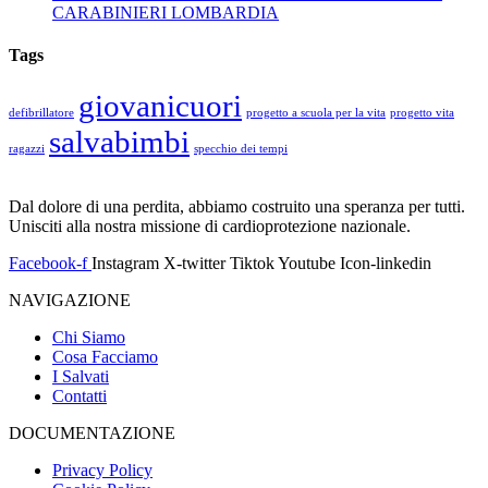
CARABINIERI LOMBARDIA
Tags
giovanicuori
defibrillatore
progetto a scuola per la vita
progetto vita
salvabimbi
ragazzi
specchio dei tempi
Dal dolore di una perdita, abbiamo costruito una speranza per tutti.
Unisciti alla nostra missione di cardioprotezione nazionale.
Facebook-f
Instagram
X-twitter
Tiktok
Youtube
Icon-linkedin
NAVIGAZIONE
Chi Siamo
Cosa Facciamo
I Salvati
Contatti
DOCUMENTAZIONE
Privacy Policy