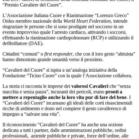
“Premio Cavaliere del Cuore”.
L’Associazione Italiana Cuore e Rianimazione “Lorenzo Greco”
Onlus membro nazionale della
World Heart Federation
, intende
ringraziare le persone che si sono prodigate nel soccorso in un
evento improvviso quale l’arresto cardiaco, attivando i soccorsi,
effettuando la rianimazione cardiopolmonare (RCP) e utilizzando il
defibrillatore (DAE).
Cittadini “comuni” o
first responder
, che con il loro gesto “altruista”
hanno dimostrato grande umanità verso il prossimo.
“Cavalieri del Cuore” si ispira a un’analoga iniziativa della
Fondazione “Ticino Cuore” con la quale l’Associazione collabora.
La storia ci racconta le imprese dei
valorosi Cavalieri
che “senza
macchia e senza paura”, incuranti dei pericoli, erano
pronti a
mettere a repentaglio anche la loro vita pur di fare del bene
. I
“Cavalieri del Cuore” incarnano gli ideali delle corti rinascimentali
ricche di ardimento e dono nel compiere il gesto cavalleresco di
impegno a “salvare una vita”.
Il riconoscimento “Cavalieri del Cuore” ha anche una sezione
dedicata a tutti i partner, dalle amministrazioni pubbliche, ordini
professionali, aziende pubbliche e private, forze dell’ordine, alle