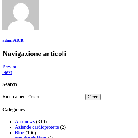
adminAICR
Navigazione articoli
Previous
Next
Search
Ricerca per:
Categories
Aicr news
(310)
Aziende cardioprotette
(2)
Blog
(106)