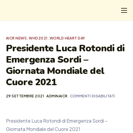
CHI
COSA FACCIAMO
AICR NEWS
,
WHD2021
,
WORLD HEART DAY
I SALVATI
Presidente Luca Rotondi di
Emergenza Sordi –
FORMAZIONE
Giornata Mondiale del
PROGETTI
Cuore 2021
NEWS
29 SETTEMBRE 2021
ADMINAICR
COMMENTI DISABILITATI
Presidente Luca Rotondi di Emergenza Sordi –
Giornata Mondiale del Cuore 2021