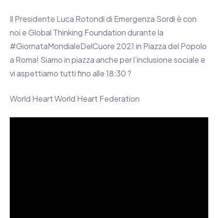
Il Presidente Luca Rotondi di Emergenza Sordi è con
noi e Global Thinking Foundation durante la
#GiornataMondialeDelCuore 2021 in Piazza del Popolo
a Roma! Siamo in piazza anche per l’inclusione sociale e
vi aspettiamo tutti fino alle 18:30 ?
World Heart World Heart Federation