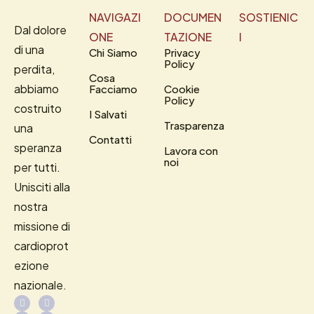
NAVIGAZI
DOCUMEN
SOSTIENIC
Dal dolore
ONE
TAZIONE
I
di una
Chi Siamo
Privacy
Policy
perdita,
Cosa
abbiamo
Facciamo
Cookie
Policy
costruito
I Salvati
Trasparenza
una
Contatti
speranza
Lavora con
noi
per tutti.
Unisciti alla
nostra
missione di
cardioprot
ezione
nazionale.