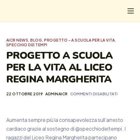
CHI
COSA FACCIAMO
AICR NEWS
,
BLOG
,
PROGETTO - A SCUOLA PER LA VITA
,
SPECCHIO DEI TEMPI
I SALVATI
PROGETTO A SCUOLA
FORMAZIONE
PER LA VITA AL LICEO
PROGETTI
REGINA MARGHERITA
NEWS
22 OTTOBRE 2019
ADMINAICR
COMMENTI DISABILITATI
Aumenta sempre più la consapevolezza sull’arresto
cardiaco grazie al sostegno di @specchiodeitempi. I
ragazzi del Liceo Regina Margherita partecipano