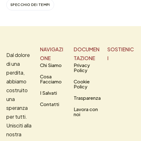
SPECCHIO DEI TEMPI
NAVIGAZI
DOCUMEN
SOSTIENIC
Dal dolore
ONE
TAZIONE
I
di una
Chi Siamo
Privacy
Policy
perdita,
Cosa
abbiamo
Facciamo
Cookie
Policy
costruito
I Salvati
Trasparenza
una
Contatti
speranza
Lavora con
noi
per tutti.
Unisciti alla
nostra