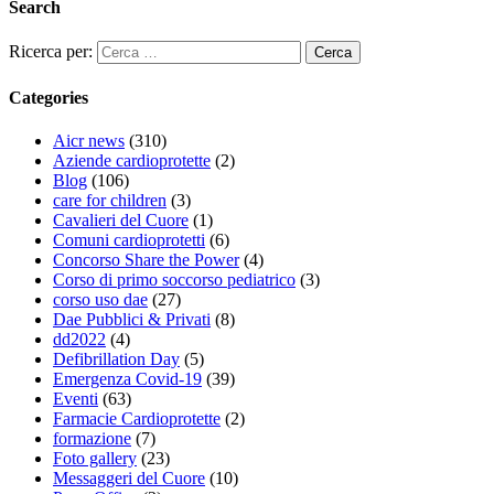
Search
Ricerca per:
Categories
Aicr news
(310)
Aziende cardioprotette
(2)
Blog
(106)
care for children
(3)
Cavalieri del Cuore
(1)
Comuni cardioprotetti
(6)
Concorso Share the Power
(4)
Corso di primo soccorso pediatrico
(3)
corso uso dae
(27)
Dae Pubblici & Privati
(8)
dd2022
(4)
Defibrillation Day
(5)
Emergenza Covid-19
(39)
Eventi
(63)
Farmacie Cardioprotette
(2)
formazione
(7)
Foto gallery
(23)
Messaggeri del Cuore
(10)