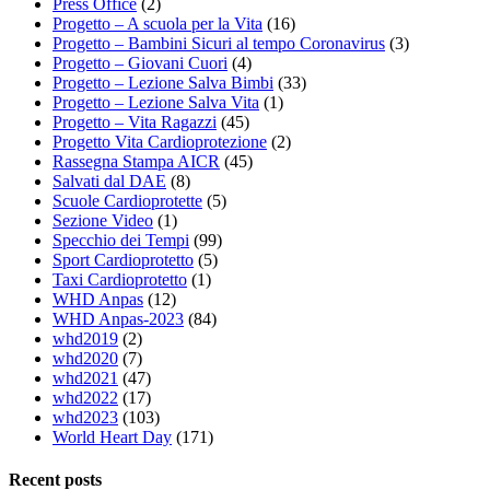
Press Office
(2)
Progetto – A scuola per la Vita
(16)
Progetto – Bambini Sicuri al tempo Coronavirus
(3)
Progetto – Giovani Cuori
(4)
Progetto – Lezione Salva Bimbi
(33)
Progetto – Lezione Salva Vita
(1)
Progetto – Vita Ragazzi
(45)
Progetto Vita Cardioprotezione
(2)
Rassegna Stampa AICR
(45)
Salvati dal DAE
(8)
Scuole Cardioprotette
(5)
Sezione Video
(1)
Specchio dei Tempi
(99)
Sport Cardioprotetto
(5)
Taxi Cardioprotetto
(1)
WHD Anpas
(12)
WHD Anpas-2023
(84)
whd2019
(2)
whd2020
(7)
whd2021
(47)
whd2022
(17)
whd2023
(103)
World Heart Day
(171)
Recent posts