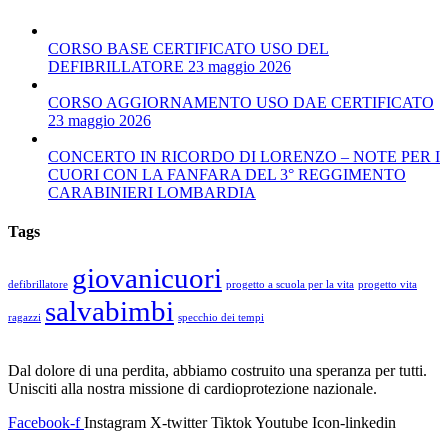
CORSO BASE CERTIFICATO USO DEL
DEFIBRILLATORE 23 maggio 2026
CORSO AGGIORNAMENTO USO DAE CERTIFICATO
23 maggio 2026
CONCERTO IN RICORDO DI LORENZO – NOTE PER I
CUORI CON LA FANFARA DEL 3° REGGIMENTO
CARABINIERI LOMBARDIA
Tags
giovanicuori
defibrillatore
progetto a scuola per la vita
progetto vita
salvabimbi
ragazzi
specchio dei tempi
Dal dolore di una perdita, abbiamo costruito una speranza per tutti.
Unisciti alla nostra missione di cardioprotezione nazionale.
Facebook-f
Instagram
X-twitter
Tiktok
Youtube
Icon-linkedin