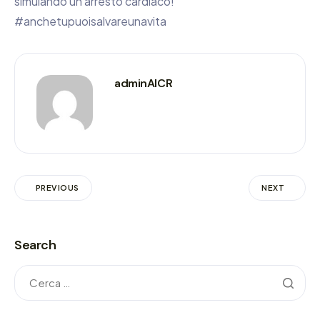
simulando un arresto cardiaco!
#anchetupuoisalvareunavita
adminAICR
PREVIOUS
NEXT
Search