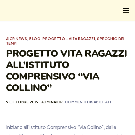
CHI
COSA FACCIAMO
AICR NEWS
,
BLOG
,
PROGETTO - VITA RAGAZZI
,
SPECCHIO DEI
TEMPI
I SALVATI
PROGETTO VITA RAGAZZI
FORMAZIONE
ALL’ISTITUTO
PROGETTI
COMPRENSIVO “VIA
NEWS
COLLINO”
9 OTTOBRE 2019
ADMINAICR
COMMENTI DISABILITATI
Iniziano all’Istituto Comprensivo “Via Collino”, dalle