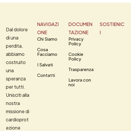
NAVIGAZI
DOCUMEN
SOSTIENIC
Dal dolore
ONE
TAZIONE
I
di una
Chi Siamo
Privacy
Policy
perdita,
Cosa
abbiamo
Facciamo
Cookie
Policy
costruito
I Salvati
Trasparenza
una
Contatti
speranza
Lavora con
noi
per tutti.
Unisciti alla
nostra
missione di
cardioprot
ezione