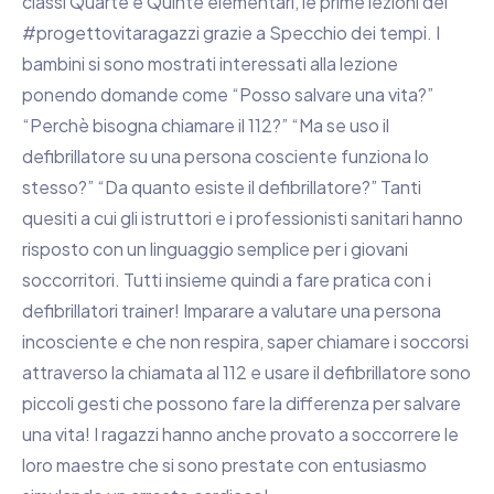
classi Quarte e Quinte elementari, le prime lezioni del
#progettovitaragazzi
grazie a
Specchio dei tempi
. I
bambini si sono mostrati interessati alla lezione
ponendo domande come “Posso salvare una vita?”
“Perchè bisogna chiamare il 112?” “Ma se uso il
defibrillatore su una persona cosciente funziona lo
stesso?” “Da quanto esiste il defibrillatore?” Tanti
quesiti a cui gli istruttori e i professionisti sanitari hanno
risposto con un linguaggio semplice per i giovani
soccorritori. Tutti insieme quindi a fare pratica con i
defibrillatori trainer! Imparare a valutare una persona
incosciente e che non respira, saper chiamare i soccorsi
attraverso la chiamata al 112 e usare il defibrillatore sono
piccoli gesti che possono fare la differenza per salvare
una vita! I ragazzi hanno anche provato a soccorrere le
loro maestre che si sono prestate con entusiasmo