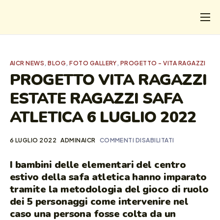
CHI
COSA FACCIAMO
AICR NEWS
,
BLOG
,
FOTO GALLERY
,
PROGETTO - VITA RAGAZZI
I SALVATI
PROGETTO VITA RAGAZZI
ESTATE RAGAZZI SAFA
FORMAZIONE
ATLETICA 6 LUGLIO 2022
PROGETTI
NEWS
6 LUGLIO 2022
ADMINAICR
COMMENTI DISABILITATI
I bambini delle elementari del centro
estivo della safa atletica hanno imparato
tramite la metodologia del gioco di ruolo
dei 5 personaggi come intervenire nel
caso una persona fosse colta da un