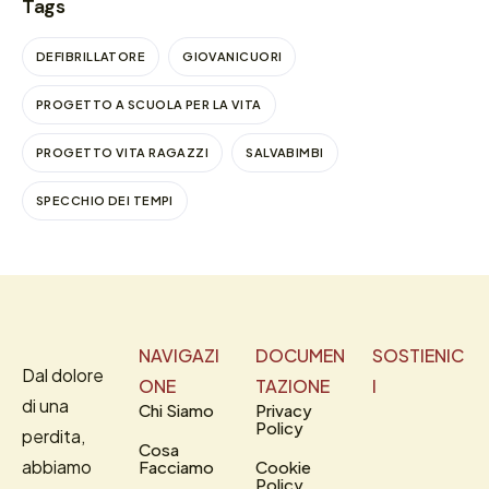
Tags
DEFIBRILLATORE
GIOVANICUORI
PROGETTO A SCUOLA PER LA VITA
PROGETTO VITA RAGAZZI
SALVABIMBI
SPECCHIO DEI TEMPI
NAVIGAZI
DOCUMEN
SOSTIENIC
Dal dolore
ONE
TAZIONE
I
di una
Chi Siamo
Privacy
Policy
perdita,
Cosa
abbiamo
Facciamo
Cookie
Policy