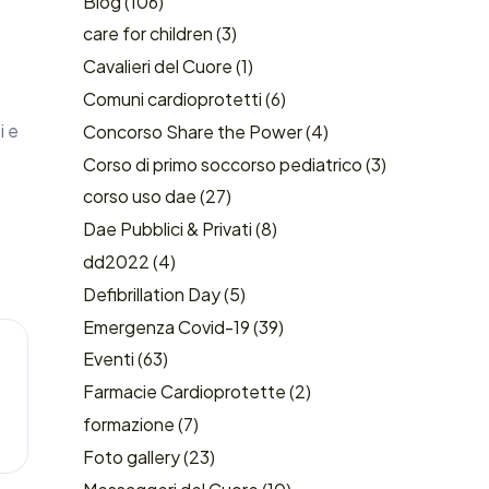
Blog
(106)
care for children
(3)
Cavalieri del Cuore
(1)
Comuni cardioprotetti
(6)
i e
Concorso Share the Power
(4)
Corso di primo soccorso pediatrico
(3)
corso uso dae
(27)
Dae Pubblici & Privati
(8)
dd2022
(4)
Defibrillation Day
(5)
Emergenza Covid-19
(39)
Eventi
(63)
Farmacie Cardioprotette
(2)
formazione
(7)
Foto gallery
(23)