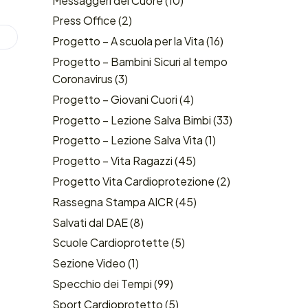
Messaggeri del Cuore
(10)
Press Office
(2)
Progetto – A scuola per la Vita
(16)
Progetto – Bambini Sicuri al tempo
Coronavirus
(3)
Progetto – Giovani Cuori
(4)
Progetto – Lezione Salva Bimbi
(33)
Progetto – Lezione Salva Vita
(1)
Progetto – Vita Ragazzi
(45)
Progetto Vita Cardioprotezione
(2)
Rassegna Stampa AICR
(45)
Salvati dal DAE
(8)
Scuole Cardioprotette
(5)
Sezione Video
(1)
Specchio dei Tempi
(99)
Sport Cardioprotetto
(5)