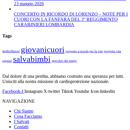
23 maggio 2026
CONCERTO IN RICORDO DI LORENZO – NOTE PER I
CUORI CON LA FANFARA DEL 3° REGGIMENTO
CARABINIERI LOMBARDIA
Tags
giovanicuori
defibrillatore
progetto a scuola per la vita
progetto vita
salvabimbi
ragazzi
specchio dei tempi
Dal dolore di una perdita, abbiamo costruito una speranza per tutti.
Unisciti alla nostra missione di cardioprotezione nazionale.
Facebook-f
Instagram
X-twitter
Tiktok
Youtube
Icon-linkedin
NAVIGAZIONE
Chi Siamo
Cosa Facciamo
I Salvati
Contatti