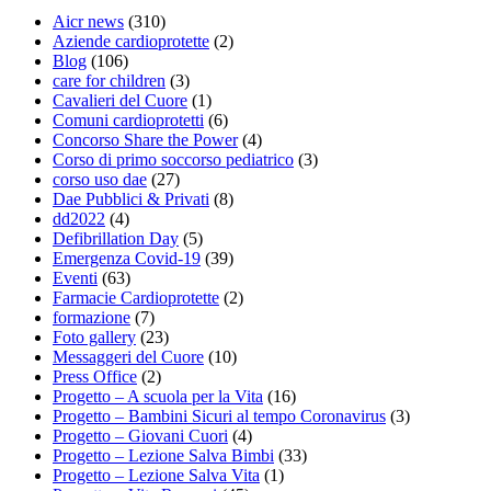
Aicr news
(310)
Aziende cardioprotette
(2)
Blog
(106)
care for children
(3)
Cavalieri del Cuore
(1)
Comuni cardioprotetti
(6)
Concorso Share the Power
(4)
Corso di primo soccorso pediatrico
(3)
corso uso dae
(27)
Dae Pubblici & Privati
(8)
dd2022
(4)
Defibrillation Day
(5)
Emergenza Covid-19
(39)
Eventi
(63)
Farmacie Cardioprotette
(2)
formazione
(7)
Foto gallery
(23)
Messaggeri del Cuore
(10)
Press Office
(2)
Progetto – A scuola per la Vita
(16)
Progetto – Bambini Sicuri al tempo Coronavirus
(3)
Progetto – Giovani Cuori
(4)
Progetto – Lezione Salva Bimbi
(33)
Progetto – Lezione Salva Vita
(1)