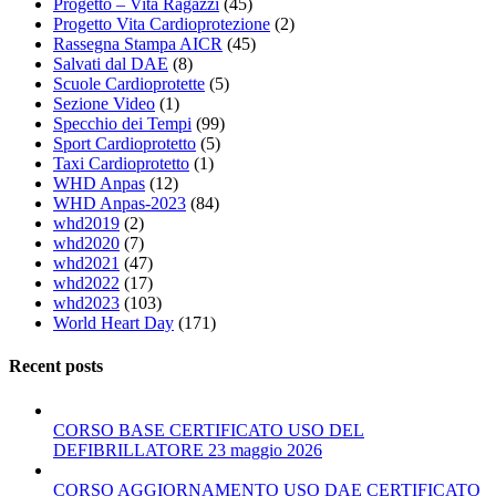
Progetto – Vita Ragazzi
(45)
Progetto Vita Cardioprotezione
(2)
Rassegna Stampa AICR
(45)
Salvati dal DAE
(8)
Scuole Cardioprotette
(5)
Sezione Video
(1)
Specchio dei Tempi
(99)
Sport Cardioprotetto
(5)
Taxi Cardioprotetto
(1)
WHD Anpas
(12)
WHD Anpas-2023
(84)
whd2019
(2)
whd2020
(7)
whd2021
(47)
whd2022
(17)
whd2023
(103)
World Heart Day
(171)
Recent posts
CORSO BASE CERTIFICATO USO DEL
DEFIBRILLATORE 23 maggio 2026
CORSO AGGIORNAMENTO USO DAE CERTIFICATO