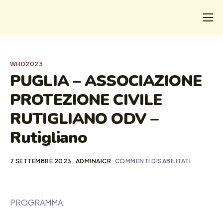
CHI
COSA FACCIAMO
WHD2023
I SALVATI
PUGLIA – ASSOCIAZIONE
PROTEZIONE CIVILE
FORMAZIONE
RUTIGLIANO ODV –
PROGETTI
Rutigliano
NEWS
7 SETTEMBRE 2023
ADMINAICR
COMMENTI DISABILITATI
PROGRAMMA: