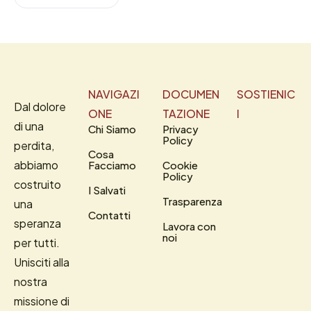
NAVIGAZI
DOCUMEN
SOSTIENIC
Dal dolore
ONE
TAZIONE
I
di una
Chi Siamo
Privacy
Policy
perdita,
Cosa
abbiamo
Facciamo
Cookie
Policy
costruito
I Salvati
Trasparenza
una
Contatti
speranza
Lavora con
noi
per tutti.
Unisciti alla
nostra
missione di