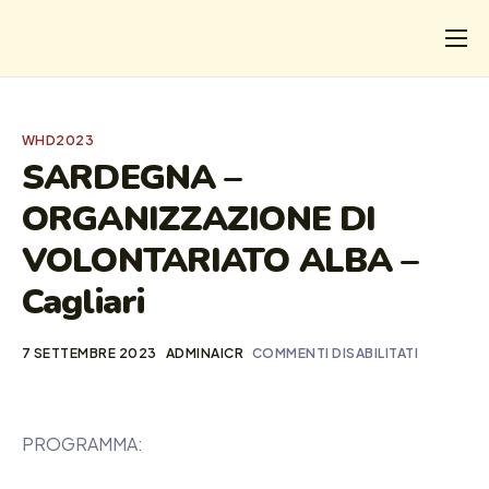
CHI
COSA FACCIAMO
WHD2023
I SALVATI
SARDEGNA –
ORGANIZZAZIONE DI
FORMAZIONE
VOLONTARIATO ALBA –
PROGETTI
Cagliari
NEWS
7 SETTEMBRE 2023
ADMINAICR
COMMENTI DISABILITATI
PROGRAMMA: