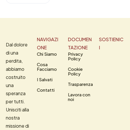
NAVIGAZI
DOCUMEN
SOSTIENIC
Dal dolore
ONE
TAZIONE
I
di una
Chi Siamo
Privacy
Policy
perdita,
Cosa
abbiamo
Facciamo
Cookie
Policy
costruito
I Salvati
Trasparenza
una
Contatti
speranza
Lavora con
noi
per tutti.
Unisciti alla
nostra
missione di