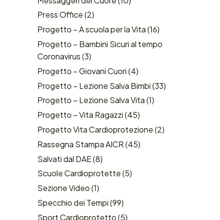
Messaggeri del Cuore
(10)
Press Office
(2)
Progetto – A scuola per la Vita
(16)
Progetto – Bambini Sicuri al tempo
Coronavirus
(3)
Progetto – Giovani Cuori
(4)
Progetto – Lezione Salva Bimbi
(33)
Progetto – Lezione Salva Vita
(1)
Progetto – Vita Ragazzi
(45)
Progetto Vita Cardioprotezione
(2)
Rassegna Stampa AICR
(45)
Salvati dal DAE
(8)
Scuole Cardioprotette
(5)
Sezione Video
(1)
Specchio dei Tempi
(99)
Sport Cardioprotetto
(5)