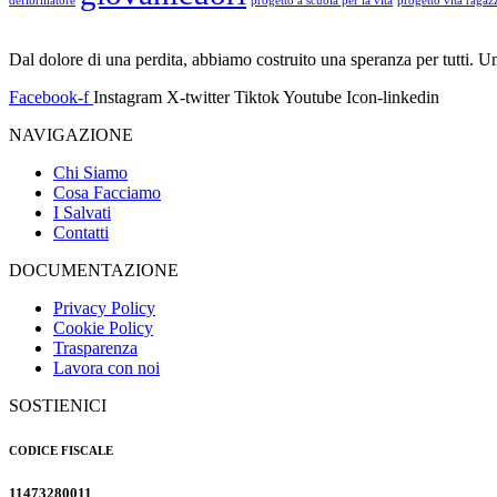
defibrillatore
progetto a scuola per la vita
progetto vita ragaz
Dal dolore di una perdita, abbiamo costruito una speranza per tutti. Un
Facebook-f
Instagram
X-twitter
Tiktok
Youtube
Icon-linkedin
NAVIGAZIONE
Chi Siamo
Cosa Facciamo
I Salvati
Contatti
DOCUMENTAZIONE
Privacy Policy
Cookie Policy
Trasparenza
Lavora con noi
SOSTIENICI
CODICE FISCALE
11473280011