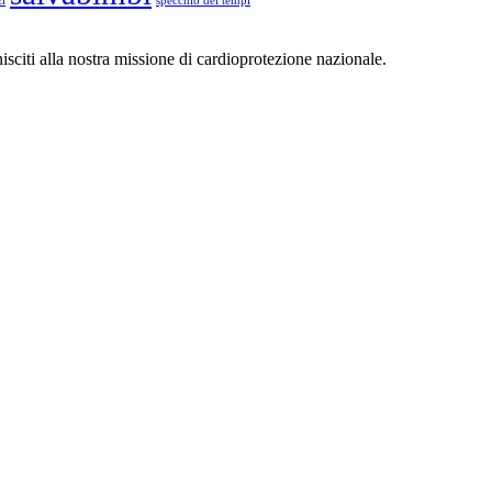
zi
specchio dei tempi
isciti alla nostra missione di cardioprotezione nazionale.