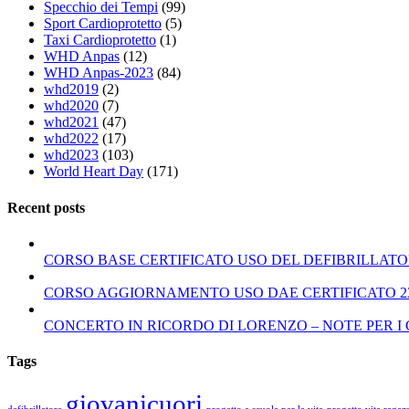
Specchio dei Tempi
(99)
Sport Cardioprotetto
(5)
Taxi Cardioprotetto
(1)
WHD Anpas
(12)
WHD Anpas-2023
(84)
whd2019
(2)
whd2020
(7)
whd2021
(47)
whd2022
(17)
whd2023
(103)
World Heart Day
(171)
Recent posts
CORSO BASE CERTIFICATO USO DEL DEFIBRILLATORE
CORSO AGGIORNAMENTO USO DAE CERTIFICATO 23 
CONCERTO IN RICORDO DI LORENZO – NOTE PER I
Tags
giovanicuori