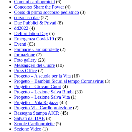
Comuni cardioprotetti
(6)
Concorso Share the Power
(4)
Corso di primo soccorso pediatrico
(3)
corso uso dae
(27)
Dae Pubblici & Privati
(8)
dd2022
(4)
Defibrillation Day
(5)
Emergenza Covid-19
(39)
Eventi
(63)
Farmacie Cardioprotette
(2)
formazione
(7)
Foto gallery
(23)
Messaggeri del Cuore
(10)
Press Office
(2)
Progetto – A scuola per la Vita
(16)
Progetto – Bambini Sicuri al tempo Coronavirus
(3)
Progetto – Giovani Cuori
(4)
Progetto – Lezione Salva Bimbi
(33)
Progetto – Lezione Salva Vita
(1)
Progetto – Vita Ragazzi
(45)
Progetto Vita Cardioprotezione
(2)
Rassegna Stampa AICR
(45)
Salvati dal DAE
(8)
Scuole Cardioprotette
(5)
Sezione Video
(1)