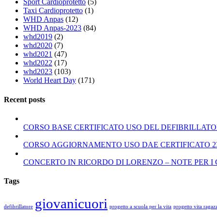
Sport Cardioprotetto
(5)
Taxi Cardioprotetto
(1)
WHD Anpas
(12)
WHD Anpas-2023
(84)
whd2019
(2)
whd2020
(7)
whd2021
(47)
whd2022
(17)
whd2023
(103)
World Heart Day
(171)
Recent posts
CORSO BASE CERTIFICATO USO DEL DEFIBRILLATORE
CORSO AGGIORNAMENTO USO DAE CERTIFICATO 23 
CONCERTO IN RICORDO DI LORENZO – NOTE PER I
Tags
giovanicuori
defibrillatore
progetto a scuola per la vita
progetto vita ragaz