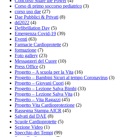
Concorso Share the Power
(4)
Corso di primo soccorso pediatrico
(3)
corso uso dae
(27)
Dae Pubblici & Privati
(8)
dd2022
(4)
Defibrillation Day
(5)
Emergenza Covid-19
(39)
Eventi
(63)
Farmacie Cardioprotette
(2)
formazione
(7)
Foto gallery
(23)
Messaggeri del Cuore
(10)
Press Office
(2)
Progetto – A scuola per la Vita
(16)
Progetto – Bambini Sicuri al tempo Coronavirus
(3)
Progetto – Giovani Cuori
(4)
Progetto – Lezione Salva Bimbi
(33)
Progetto – Lezione Salva Vita
(1)
Progetto – Vita Ragazzi
(45)
Progetto Vita Cardioprotezione
(2)
Rassegna Stampa AICR
(45)
Salvati dal DAE
(8)
Scuole Cardioprotette
(5)
Sezione Video
(1)
Specchio dei Tempi
(99)