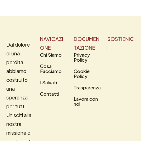
NAVIGAZI
DOCUMEN
SOSTIENIC
Dal dolore
ONE
TAZIONE
I
di una
Chi Siamo
Privacy
Policy
perdita,
Cosa
abbiamo
Facciamo
Cookie
Policy
costruito
I Salvati
Trasparenza
una
Contatti
speranza
Lavora con
noi
per tutti.
Unisciti alla
nostra
missione di