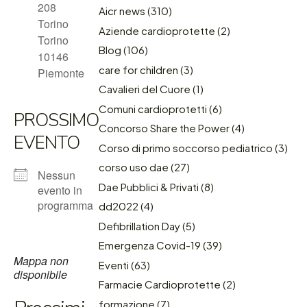
208
Aicr news
(310)
Torino
Aziende cardioprotette
(2)
Torino
Blog
(106)
10146
care for children
(3)
Piemonte
Cavalieri del Cuore
(1)
Comuni cardioprotetti
(6)
PROSSIMO
Concorso Share the Power
(4)
EVENTO
Corso di primo soccorso pediatrico
(3)
corso uso dae
(27)
Nessun
Dae Pubblici & Privati
(8)
evento in
programma
dd2022
(4)
Defibrillation Day
(5)
Emergenza Covid-19
(39)
Mappa non
Eventi
(63)
disponibile
Farmacie Cardioprotette
(2)
formazione
(7)