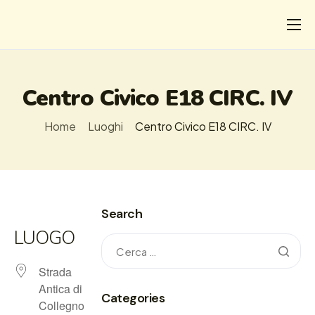
CHI
COSA FACCIAMO
Centro Civico E18 CIRC. IV
I SALVATI
Home
Luoghi
Centro Civico E18 CIRC. IV
FORMAZIONE
PROGETTI
NEWS
Search
LUOGO
Strada
Antica di
Categories
Collegno