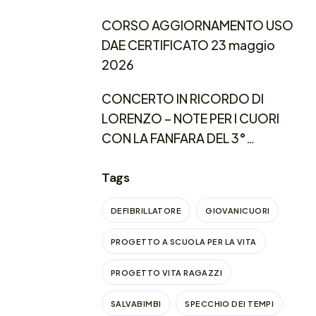
CORSO AGGIORNAMENTO USO
DAE CERTIFICATO 23 maggio
2026
CONCERTO IN RICORDO DI
LORENZO – NOTE PER I CUORI
CON LA FANFARA DEL 3°
REGGIMENTO CARABINIERI
LOMBARDIA
Tags
DEFIBRILLATORE
GIOVANICUORI
PROGETTO A SCUOLA PER LA VITA
PROGETTO VITA RAGAZZI
SALVABIMBI
SPECCHIO DEI TEMPI