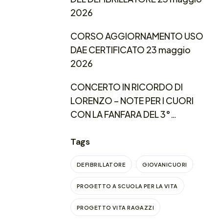
2026
CORSO AGGIORNAMENTO USO
DAE CERTIFICATO 23 maggio
2026
CONCERTO IN RICORDO DI
LORENZO – NOTE PER I CUORI
CON LA FANFARA DEL 3°
REGGIMENTO CARABINIERI
LOMBARDIA
Tags
DEFIBRILLATORE
GIOVANICUORI
PROGETTO A SCUOLA PER LA VITA
PROGETTO VITA RAGAZZI