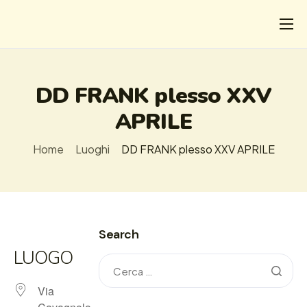
CHI
COSA FACCIAMO
DD FRANK plesso XXV
I SALVATI
APRILE
FORMAZIONE
Home
Luoghi
DD FRANK plesso XXV APRILE
PROGETTI
NEWS
Search
LUOGO
Via