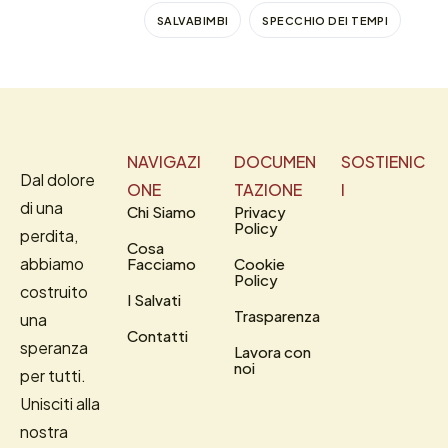
SALVABIMBI
SPECCHIO DEI TEMPI
NAVIGAZI
DOCUMEN
SOSTIENIC
Dal dolore
ONE
TAZIONE
I
di una
Chi Siamo
Privacy
Policy
perdita,
Cosa
abbiamo
Facciamo
Cookie
Policy
costruito
I Salvati
Trasparenza
una
Contatti
speranza
Lavora con
noi
per tutti.
Unisciti alla
nostra