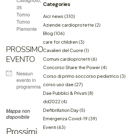
Cavagnolo,
Categories
35
Torino
Aicr news
(310)
Torino
Aziende cardioprotette
(2)
Piemonte
Blog
(106)
care for children
(3)
PROSSIMO
Cavalieri del Cuore
(1)
EVENTO
Comuni cardioprotetti
(6)
Concorso Share the Power
(4)
Nessun
Corso di primo soccorso pediatrico
(3)
evento in
corso uso dae
(27)
programma
Dae Pubblici & Privati
(8)
dd2022
(4)
Defibrillation Day
(5)
Mappa non
disponibile
Emergenza Covid-19
(39)
Eventi
(63)
Prossimi