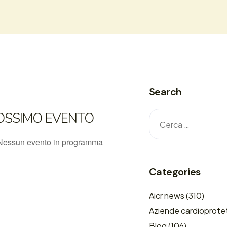
Search
OSSIMO EVENTO
Nessun evento in programma
Categories
Aicr news
(310)
Aziende cardioprote
Blog
(106)