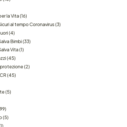
er la Vita
(16)
icuri al tempo Coronavirus
(3)
uori
(4)
alva Bimbi
(33)
alva Vita
(1)
zzi
(45)
oprotezione
(2)
ICR
(45)
te
(5)
99)
o
(5)
1)