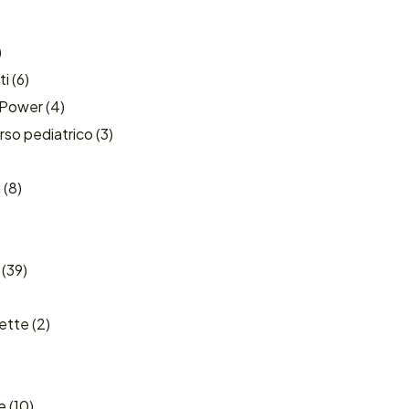
)
ti
(6)
 Power
(4)
rso pediatrico
(3)
i
(8)
(39)
ette
(2)
e
(10)