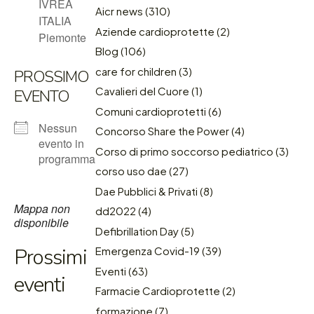
IVREA
Aicr news
(310)
ITALIA
Aziende cardioprotette
(2)
Piemonte
Blog
(106)
care for children
(3)
PROSSIMO
Cavalieri del Cuore
(1)
EVENTO
Comuni cardioprotetti
(6)
Nessun
Concorso Share the Power
(4)
evento in
Corso di primo soccorso pediatrico
(3)
programma
corso uso dae
(27)
Dae Pubblici & Privati
(8)
Mappa non
dd2022
(4)
disponibile
Defibrillation Day
(5)
Prossimi
Emergenza Covid-19
(39)
Eventi
(63)
eventi
Farmacie Cardioprotette
(2)
formazione
(7)