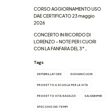
CORSO AGGIORNAMENTO USO
DAE CERTIFICATO 23 maggio
2026
CONCERTO IN RICORDO DI
LORENZO – NOTE PER I CUORI
CON LA FANFARA DEL 3°
REGGIMENTO CARABINIERI
LOMBARDIA
Tags
DEFIBRILLATORE
GIOVANICUORI
PROGETTO A SCUOLA PER LA VITA
PROGETTO VITA RAGAZZI
SALVABIMBI
SPECCHIO DEI TEMPI