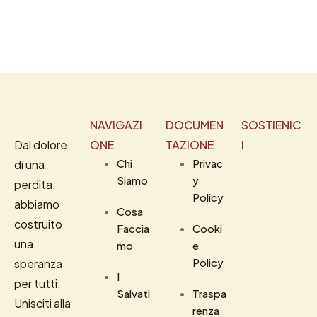
NAVIGAZI
DOCUMEN
SOSTIENIC
Dal dolore
ONE
TAZIONE
I
Chi
Privac
di una
Siamo
y
perdita,
Policy
abbiamo
Cosa
costruito
Faccia
Cooki
una
mo
e
Policy
speranza
I
per tutti.
Salvati
Traspa
Unisciti alla
renza