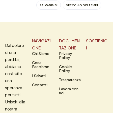
SALVABIMBI
SPECCHIO DEI TEMPI
NAVIGAZI
DOCUMEN
SOSTIENIC
Dal dolore
ONE
TAZIONE
I
di una
Chi Siamo
Privacy
Policy
perdita,
Cosa
abbiamo
Facciamo
Cookie
Policy
costruito
I Salvati
Trasparenza
una
Contatti
speranza
Lavora con
noi
per tutti.
Unisciti alla
nostra