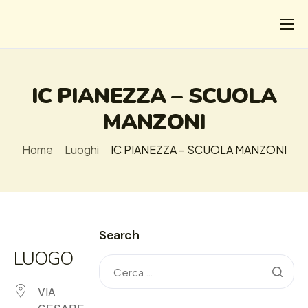
CHI
COSA FACCIAMO
IC PIANEZZA – SCUOLA
I SALVATI
MANZONI
FORMAZIONE
Home
Luoghi
IC PIANEZZA – SCUOLA MANZONI
PROGETTI
NEWS
Search
LUOGO
VIA