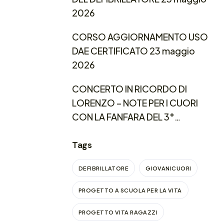
2026
CORSO AGGIORNAMENTO USO
DAE CERTIFICATO 23 maggio
2026
CONCERTO IN RICORDO DI
LORENZO – NOTE PER I CUORI
CON LA FANFARA DEL 3°
REGGIMENTO CARABINIERI
LOMBARDIA
Tags
DEFIBRILLATORE
GIOVANICUORI
PROGETTO A SCUOLA PER LA VITA
PROGETTO VITA RAGAZZI