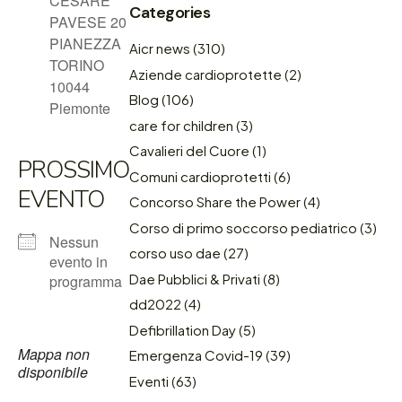
CESARE
Categories
PAVESE 20
PIANEZZA
Aicr news
(310)
TORINO
Aziende cardioprotette
(2)
10044
Blog
(106)
Piemonte
care for children
(3)
Cavalieri del Cuore
(1)
PROSSIMO
Comuni cardioprotetti
(6)
EVENTO
Concorso Share the Power
(4)
Corso di primo soccorso pediatrico
(3)
Nessun
corso uso dae
(27)
evento in
Dae Pubblici & Privati
(8)
programma
dd2022
(4)
Defibrillation Day
(5)
Mappa non
Emergenza Covid-19
(39)
disponibile
Eventi
(63)