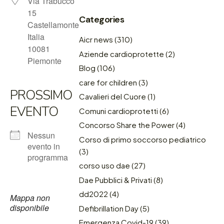
Via Trabucco
15
Categories
Castellamonte
Italia
Aicr news
(310)
10081
Aziende cardioprotette
(2)
Piemonte
Blog
(106)
care for children
(3)
PROSSIMO
Cavalieri del Cuore
(1)
EVENTO
Comuni cardioprotetti
(6)
Concorso Share the Power
(4)
Nessun
Corso di primo soccorso pediatrico
evento in
(3)
programma
corso uso dae
(27)
Dae Pubblici & Privati
(8)
dd2022
(4)
Mappa non
disponibile
Defibrillation Day
(5)
Emergenza Covid-19
(39)