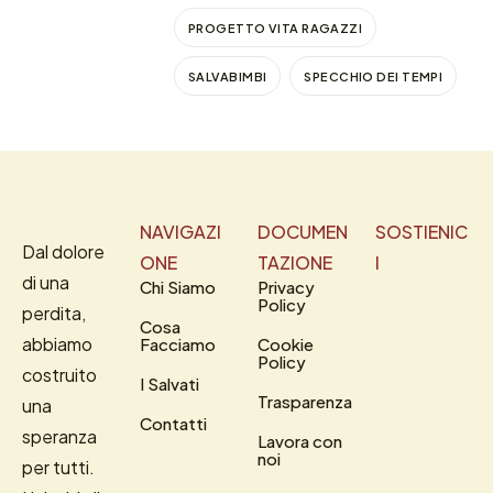
PROGETTO VITA RAGAZZI
SALVABIMBI
SPECCHIO DEI TEMPI
NAVIGAZI
DOCUMEN
SOSTIENIC
Dal dolore
ONE
TAZIONE
I
di una
Chi Siamo
Privacy
Policy
perdita,
Cosa
abbiamo
Facciamo
Cookie
Policy
costruito
I Salvati
Trasparenza
una
Contatti
speranza
Lavora con
noi
per tutti.