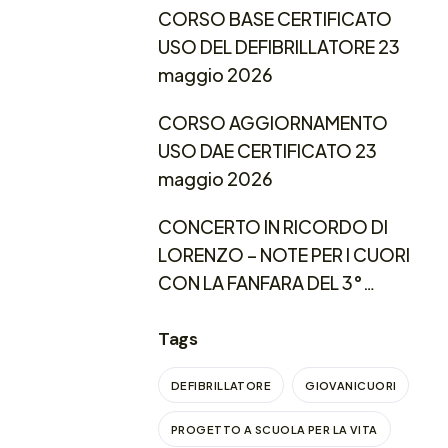
CORSO BASE CERTIFICATO
USO DEL DEFIBRILLATORE 23
maggio 2026
CORSO AGGIORNAMENTO
USO DAE CERTIFICATO 23
maggio 2026
CONCERTO IN RICORDO DI
LORENZO – NOTE PER I CUORI
CON LA FANFARA DEL 3°
REGGIMENTO CARABINIERI
LOMBARDIA
Tags
DEFIBRILLATORE
GIOVANICUORI
PROGETTO A SCUOLA PER LA VITA