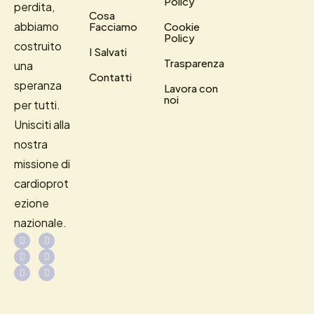
Policy
perdita,
Cosa
abbiamo
Facciamo
Cookie
Policy
costruito
I Salvati
Trasparenza
una
Contatti
speranza
Lavora con
noi
per tutti.
Unisciti alla
nostra
missione di
cardioprot
ezione
nazionale.