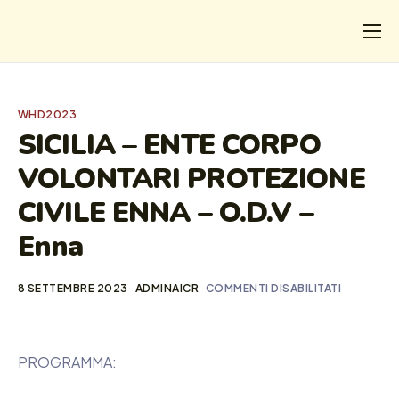
CHI
COSA FACCIAMO
WHD2023
I SALVATI
SICILIA – ENTE CORPO
VOLONTARI PROTEZIONE
FORMAZIONE
CIVILE ENNA – O.D.V –
PROGETTI
Enna
NEWS
8 SETTEMBRE 2023
ADMINAICR
COMMENTI DISABILITATI
PROGRAMMA: