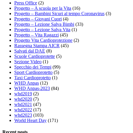
Press Office
(2)
Progetto – A scuola per la Vita
(16)
Progetto – Bambini Sicuri al tempo Coronavirus
(3)
Progetto – Giovani Cuori
(4)
Progetto – Lezione Salva Bimbi
(33)
Progetto – Lezione Salva Vita
(1)
Progetto – Vita Ragazzi
(45)
Progetto Vita Cardioprotezione
(2)
Rassegna Stampa AICR
(45)
Salvati dal DAE
(8)
Scuole Cardioprotette
(5)
Sezione Video
(1)
Specchio dei Tempi
(99)
Sport Cardioprotetto
(5)
Taxi Cardioprotetto
(1)
WHD Anpas
(12)
WHD Anpas-2023
(84)
whd2019
(2)
whd2020
(7)
whd2021
(47)
whd2022
(17)
whd2023
(103)
World Heart Day
(171)
Recent posts