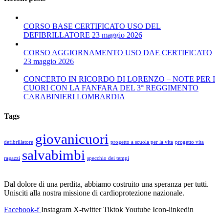
CORSO BASE CERTIFICATO USO DEL
DEFIBRILLATORE 23 maggio 2026
CORSO AGGIORNAMENTO USO DAE CERTIFICATO
23 maggio 2026
CONCERTO IN RICORDO DI LORENZO – NOTE PER I
CUORI CON LA FANFARA DEL 3° REGGIMENTO
CARABINIERI LOMBARDIA
Tags
giovanicuori
defibrillatore
progetto a scuola per la vita
progetto vita
salvabimbi
ragazzi
specchio dei tempi
Dal dolore di una perdita, abbiamo costruito una speranza per tutti.
Unisciti alla nostra missione di cardioprotezione nazionale.
Facebook-f
Instagram
X-twitter
Tiktok
Youtube
Icon-linkedin