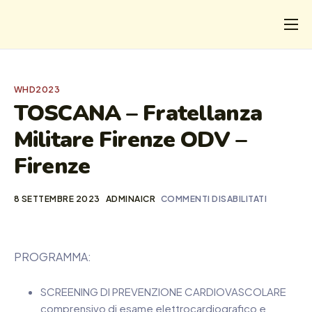
CHI
COSA FACCIAMO
WHD2023
I SALVATI
TOSCANA – Fratellanza
Militare Firenze ODV –
FORMAZIONE
Firenze
PROGETTI
NEWS
8 SETTEMBRE 2023
ADMINAICR
COMMENTI DISABILITATI
PROGRAMMA:
SCREENING DI PREVENZIONE CARDIOVASCOLARE
comprensivo di esame elettrocardiografico e