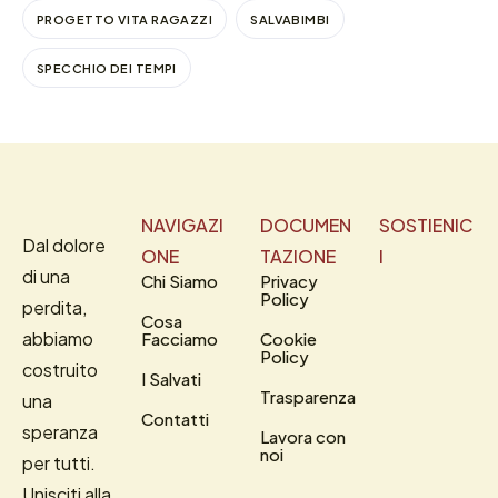
PROGETTO VITA RAGAZZI
SALVABIMBI
SPECCHIO DEI TEMPI
NAVIGAZI
DOCUMEN
SOSTIENIC
Dal dolore
ONE
TAZIONE
I
di una
Chi Siamo
Privacy
Policy
perdita,
Cosa
abbiamo
Facciamo
Cookie
Policy
costruito
I Salvati
Trasparenza
una
Contatti
speranza
Lavora con
noi
per tutti.
Unisciti alla